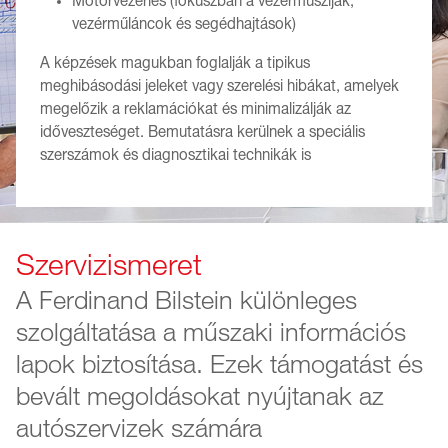
Motorvezérlés (fókuszban a vezérműszíjak,
vezérműláncok és segédhajtások)
A képzések magukban foglalják a tipikus
meghibásodási jeleket vagy szerelési hibákat, amelyek
megelőzik a reklamációkat és minimalizálják az
időveszteséget. Bemutatásra kerülnek a speciális
szerszámok és diagnosztikai technikák is
Szervizismeret
A Ferdinand Bilstein különleges
szolgáltatása a műszaki információs
lapok biztosítása. Ezek támogatást és
bevált megoldásokat nyújtanak az
autószervizek számára