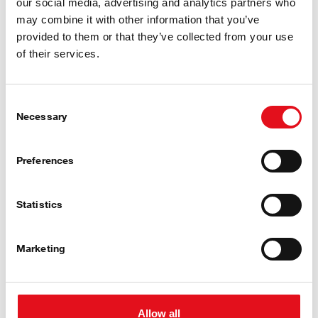
our social media, advertising and analytics partners who
may combine it with other information that you’ve
provided to them or that they’ve collected from your use
of their services.
Consent
Necessary
Selection
Preferences
Statistics
INFO
Marketing
A termékhez kapcsolódó leírás, amely a megfelelő
alkatrésszel a csomagolásban található, és fontos
Allow all
információkat nyújt a szerviz számára a beszereléshez