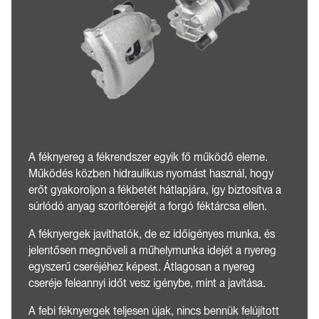
A féknyereg a fékrendszer egyik fő működő eleme.
Működés közben hidraulikus nyomást használ, hogy
erőt gyakoroljon a fékbetét hátlapjára, így biztosítva a
súrlódó anyag szorítóerejét a forgó féktárcsa ellen.
A féknyergek javíthatók, de ez időigényes munka, és
jelentősen megnöveli a műhelymunka idejét a nyereg
egyszerű cseréjéhez képest. Átlagosan a nyereg
cseréje feleannyi időt vesz igénybe, mint a javítása.
A febi féknyergek teljesen újak, nincs bennük felújított