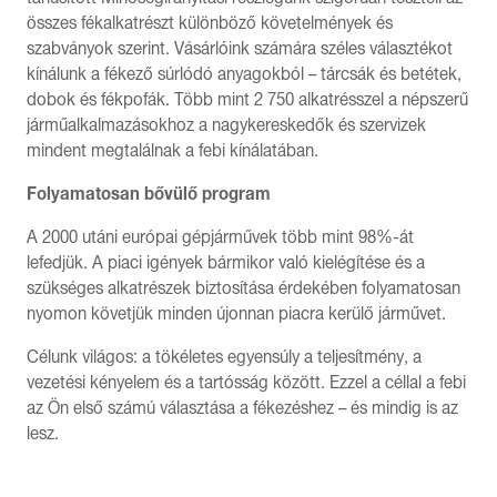
összes fékalkatrészt különböző követelmények és
szabványok szerint. Vásárlóink számára széles választékot
kínálunk a fékező súrlódó anyagokból – tárcsák és betétek,
dobok és fékpofák. Több mint 2 750 alkatrésszel a népszerű
járműalkalmazásokhoz a nagykereskedők és szervizek
mindent megtalálnak a febi kínálatában.
Folyamatosan bővülő program
A 2000 utáni európai gépjárművek több mint 98%-át
lefedjük. A piaci igények bármikor való kielégítése és a
szükséges alkatrészek biztosítása érdekében folyamatosan
nyomon követjük minden újonnan piacra kerülő járművet.
Célunk világos: a tökéletes egyensúly a teljesítmény, a
vezetési kényelem és a tartósság között. Ezzel a céllal a febi
az Ön első számú választása a fékezéshez – és mindig is az
lesz.