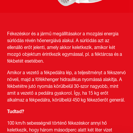
Fékezéskor és a jármű megállításakor a mozgási energia
súrlódás révén hőenergiává alakul. A súrlódás azt az
ellenálló erőt jelenti, amely akkor keletkezik, amikor két
mozgó objektum érintkezik egymással, pl. a féktárcsa és a
fékbetét esetében.
Amikor a vezető a fékpedálra lép, a teljesítményt a fékszervó
növeli, majd a főfékhenger hidraulikus nyomássá alakítja. A
fékbetétre jutó nyomás körülbelül 30-szor nagyobb, mint
amit a vezető a pedálra gyakorol. Így, ha 15 kg erőt
alkalmaz a fékpedálra, körülbelül 450 kg fékezőerőt generál.
Tudtad?
100 km/h sebességnél történő fékezéskor annyi hő
keletkezik, hogy három másodperc alatt két liter vizet