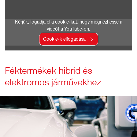
Kérjük, fogadja el a cookie-kat, hogy megnézhesse a
videót a YouTube-on.
Cookie-k elfogadása
Féktermékek hibrid és
elektromos járművekhez