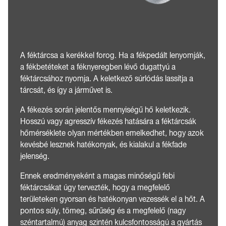
A féktárcsa a kerékkel forog. Ha a fékpedált lenyomják,
a fékbetéteket a féknyeregben lévő dugattyú a
féktárcsához nyomja. A keletkező súrlódás lassítja a
tárcsát, és így a járművet is.
A fékezés során jelentős mennyiségű hő keletkezik.
Hosszú vagy agresszív fékezés hatására a féktárcsák
hőmérséklete olyan mértékben emelkedhet, hogy azok
kevésbé lesznek hatékonyak, és kialakul a fékfade
jelenség.
Ennek eredményeként a magas minőségű febi
féktárcsákat úgy tervezték, hogy a megfelelő
területeken gyorsan és hatékonyan vezessék el a hőt. A
pontos súly, tömeg, sűrűség és a megfelelő (nagy
széntartalmú) anyag szintén kulcsfontosságú a gyártás