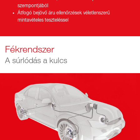
szempontjából
Átfogó bejövő áru ellenőrzések véletlenszerű
mintavételes teszteléssel
Fékrendszer
A súrlódás a kulcs