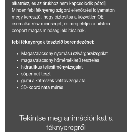
alkatrész, és az árukhoz nem kapcsolódik pótdíj.
Minden febi féknyereg szigorú ellenőrzési folyamaton
megy keresztül, hogy biztosítsa a közvetlen OE
cserealkatrész minőséget, és megfeleljen a bilstein
csoport magas minőségi előírásainak.
febi féknyergek tesztelő berendezései:
Magas/alacsony nyomású szivárgásvizsgálat
magas/alacsony hőmérsékletű tesztelés
hidraulikus teljesítményvizsgálat
sópermet teszt
gumi alkatrészek vetítővizsgálata
3D-koordináta mérés
Tekintse meg animációnkat a
féknyeregről