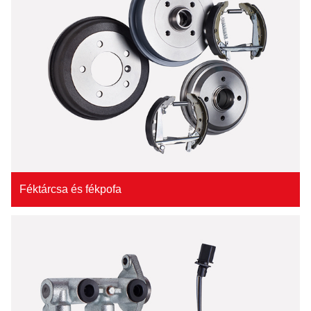
Féktárcsa és fékpofa