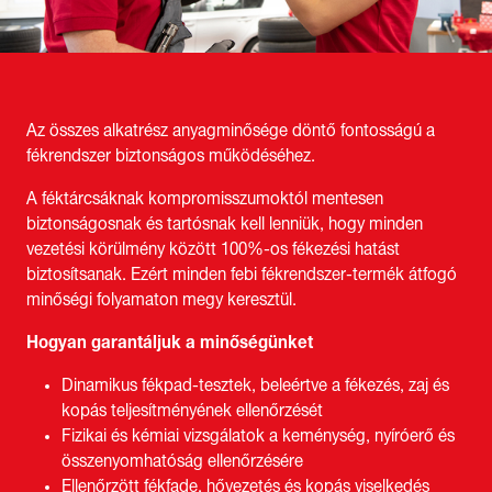
Az összes alkatrész anyagminősége döntő fontosságú a
fékrendszer biztonságos működéséhez.
A féktárcsáknak kompromisszumoktól mentesen
biztonságosnak és tartósnak kell lenniük, hogy minden
vezetési körülmény között 100%-os fékezési hatást
biztosítsanak. Ezért minden febi fékrendszer-termék átfogó
minőségi folyamaton megy keresztül.
Hogyan garantáljuk a minőségünket
Dinamikus fékpad-tesztek, beleértve a fékezés, zaj és
kopás teljesítményének ellenőrzését
Fizikai és kémiai vizsgálatok a keménység, nyíróerő és
összenyomhatóság ellenőrzésére
Ellenőrzött fékfade, hővezetés és kopás viselkedés