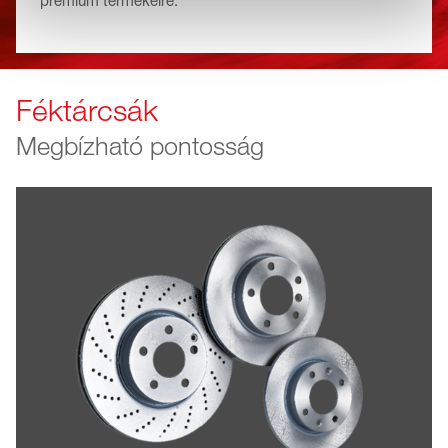
prémium termékeire.
Féktárcsák
Megbízható pontosság