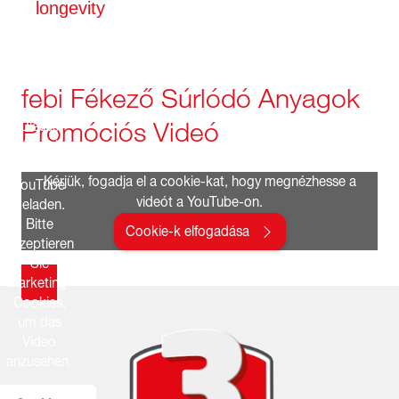
longevity
febi Fékező Súrlódó Anyagok
Promóciós Videó
Dieses
Video wird
von
Kérjük, fogadja el a cookie-kat, hogy megnézhesse a
YouTube
videót a YouTube-on.
geladen.
Bitte
Cookie-k elfogadása
akzeptieren
Sie
Marketing-
Cookies,
um das
Video
anzusehen.