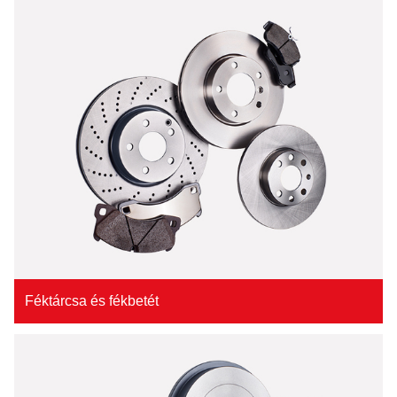
Féktárcsa és fékbetét