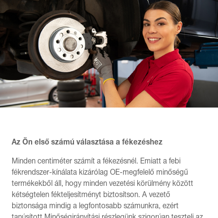
Az Ön első számú választása a fékezéshez
Minden centiméter számít a fékezésnél. Emiatt a febi
fékrendszer-kínálata kizárólag OE-megfelelő minőségű
termékekből áll, hogy minden vezetési körülmény között
kétségtelen fékteljesítményt biztosítson. A vezető
biztonsága mindig a legfontosabb számunkra, ezért
tanúsított Minőségirányítási részlegünk szigorúan teszteli az