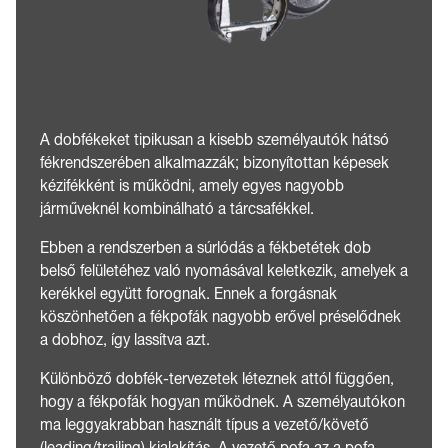
A dobfékeket tipikusan a kisebb személyautók hátsó
fékrendszerében alkalmazzák; bizonyítottan képesek
kézifékként is működni, amely egyes nagyobb
járműveknél kombinálható a tárcsafékkel.
Ebben a rendszerben a súrlódás a fékbetétek dob
belső felületéhez való nyomásával keletkezik, amelyek a
kerékkel együtt forognak. Ennek a forgásnak
köszönhetően a fékpofák nagyobb erővel préselődnek
a dobhoz, így lassítva azt.
Különböző dobfék-tervezetek léteznek attól függően,
hogy a fékpofák hogyan működnek. A személyautókon
ma leggyakrabban használt típus a vezető/követő