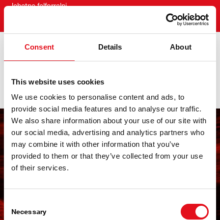
lehetne felforralni.
Consent
Details
About
Zaj, rezgés és keménység
(NVH) a fékezés során
This website uses cookies
A csendes és hatékony fékekért
We use cookies to personalise content and ads, to
provide social media features and to analyse our traffic.
We also share information about your use of our site with
our social media, advertising and analytics partners who
Rezgések és zaj minimalizálása
may combine it with other information that you’ve
Csörgés, rezgések, zaj – mindezek az NVH jelenségek
provided to them or that they’ve collected from your use
ronthatják a vezetési élményt. A zajok és rezgések,
of their services.
amelyeket a vezető néha hall vagy érez fékezés közben,
a leggyakoribbak közé tartoznak.
Consent
Új febi fékbetét fejlesztése során számos technológiát
Necessary
Selection
alkalmaznak a kellemetlen rezgések és zajok