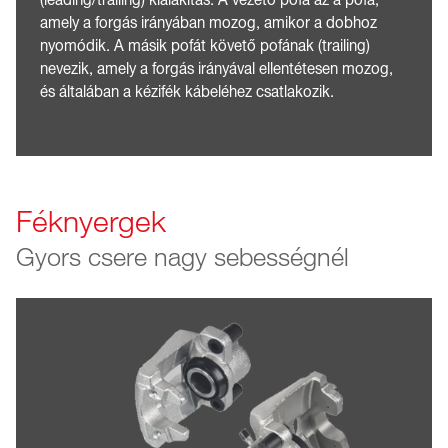
(leading/trailing) kialakítás. A vezető pofa az a pofa,
amely a forgás irányában mozog, amikor a dobhoz
nyomódik. A másik pofát követő pofának (trailing)
nevezik, amely a forgás irányával ellentétesen mozog,
és általában a kézifék kábeléhez csatlakozik.
Féknyergek
Gyors csere nagy sebességnél