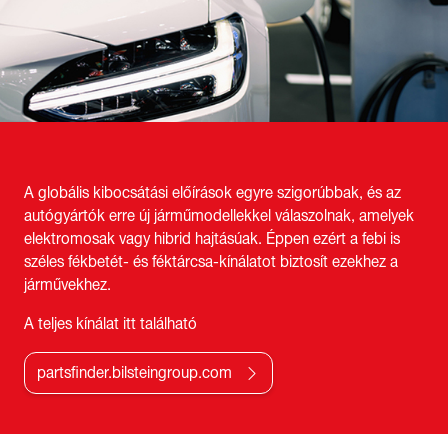
A globális kibocsátási előírások egyre szigorúbbak, és az
autógyártók erre új járműmodellekkel válaszolnak, amelyek
elektromosak vagy hibrid hajtásúak. Éppen ezért a febi is
széles fékbetét- és féktárcsa-kínálatot biztosít ezekhez a
járművekhez.
A teljes kínálat itt található
partsfinder.bilsteingroup.com