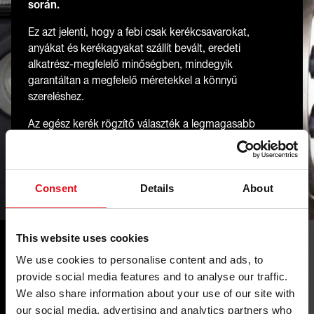
során.
Ez azt jelenti, hogy a febi csak kerékcsavarokat,
anyákat és kerékagyakat szállít bevált, eredeti
alkatrész-megfelelő minőségben, mindegyik
garantáltan a megfelelő méretekkel a könnyű
szereléshez.
Az egész kerék rögzítő választék a legmagasabb
elvárásoknak felel meg a teljesítmény és tartósság
terén. Legyen szó alumínium vagy acél felniről, a febi
mindig a megfelelő kerék rögzítést kínálja.
Consent
Details
About
This website uses cookies
We use cookies to personalise content and ads, to
provide social media features and to analyse our traffic.
We also share information about your use of our site with
Az Ön Előnyei
our social media, advertising and analytics partners who