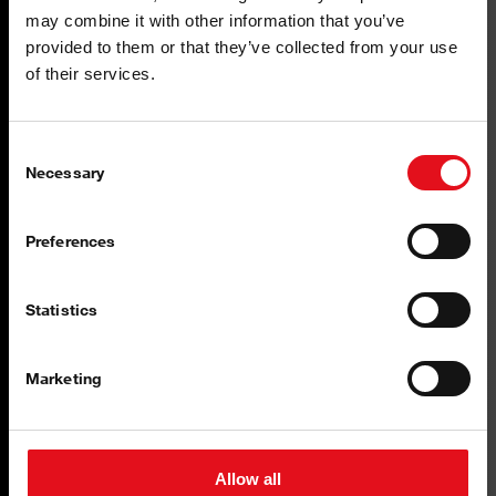
may combine it with other information that you’ve
provided to them or that they’ve collected from your use
of their services.
Consent
Kiváló technológia
Necessary
Selection
Magas szintű védelem a korrózió ellen.
Preferences
Statistics
Marketing
Legmagasabb minőség
Szigorú minőségi előírások szerint tervezve.
Allow all