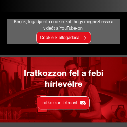
Kérjük, fogadja el a cookie-kat, hogy megnézhesse a
videót a YouTube-on.
Cookie-k elfogadása
Iratkozzon fel a febi
hírlevélre
Iratkozzon fel most!