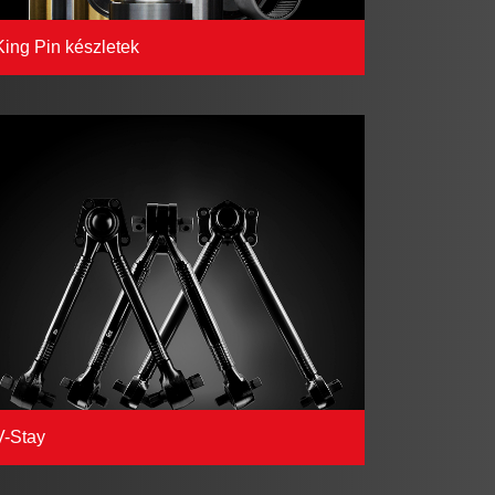
King Pin készletek
V-Stay