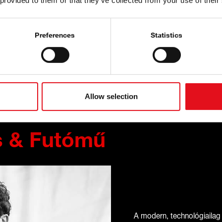
 provided to them or that they’ve collected from your use of their
Preferences
Statistics
Allow selection
a
s & Futómű
A modern, technológiailag