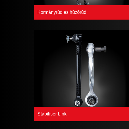
Kormányrúd és húzórúd
Stabiliser Link