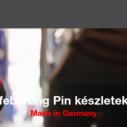
febi King Pin készlete
Made in Germany