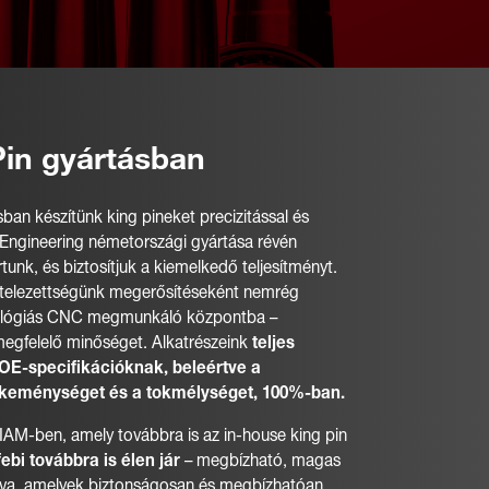
Pin gyártásban
ban készítünk king pineket precizitással és
p Engineering németországi gyártása révén
tunk, és biztosítjuk a kiemelkedő teljesítményt.
kötelezettségünk megerősítéseként nemrég
nológiás CNC megmunkáló központba –
megfelelő minőséget. Alkatrészeink
teljes
OE-specifikációknak, beleértve a
, keménységet és a tokmélységet, 100%-ban.
 IAM-ben, amely továbbra is az in-house king pin
febi továbbra is élen jár
– megbízható, magas
va, amelyek biztonságosan és megbízhatóan