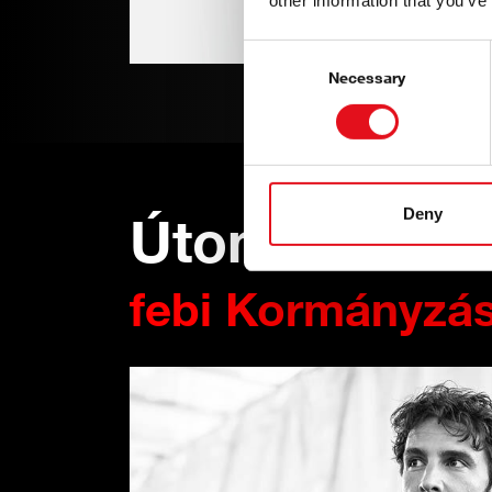
other information that you’ve
Consent
Selection
Necessary
Deny
Úton maradv
febi Kormányzá