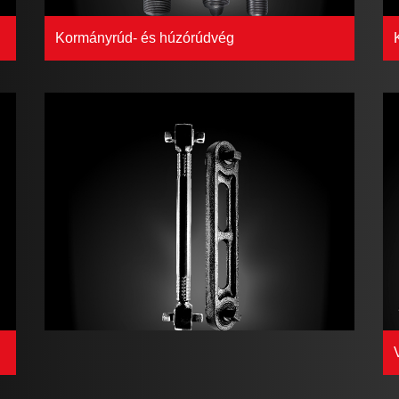
Kormányrúd- és húzórúdvég