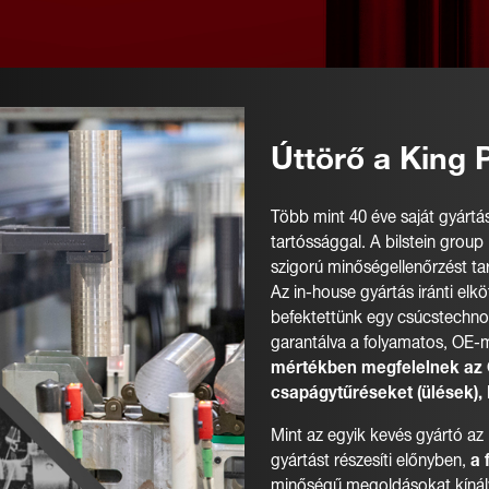
Úttörő a King 
Több mint 40 éve saját gyártás
tartóssággal. A bilstein grou
szigorú minőségellenőrzést tar
Az in-house gyártás iránti el
befektettünk egy csúcstech
garantálva a folyamatos, OE-
mértékben megfelelnek az 
csapágytűréseket (ülések)
Mint az egyik kevés gyártó az
gyártást részesíti előnyben,
a 
minőségű megoldásokat kínál