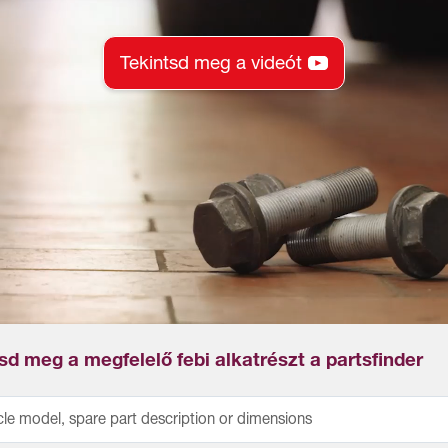
Tekintsd meg a videót
d meg a megfelelő febi alkatrészt a partsfinder