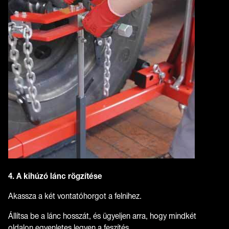
4. A kihúzó lánc rögzítése
Akassza a két vontatóhorgot a felnihez.
Állítsa be a lánc hosszát, és ügyeljen arra, hogy mindkét
oldalon egyenletes legyen a feszítés.