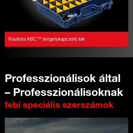
Raufoss ABC™ tengelykapcsoló tok
Professzionálisok által
– Professzionálisoknak
febi speciális szerszámok