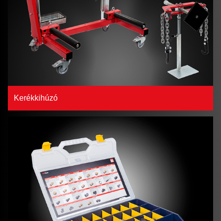
Kerékkihúzó