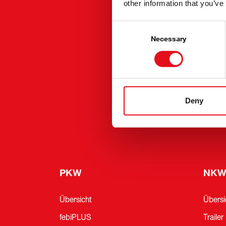
other information that you’ve
Servic
febi N
Consent
Selection
Necessary
Nation
und Ve
Blog
Nachha
Deny
febi Pr
Presse
PKW
NK
Übersicht
Übersi
febiPLUS
Trailer