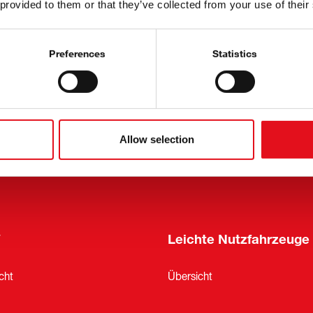
 provided to them or that they’ve collected from your use of their
es
Historie
ewsletter Anmeldung
Preferences
Statistics
ale und internationale Messen
ranstaltungen
ltigkeit
Allow selection
oKit
W
Leichte Nutzfahrzeuge
cht
Übersicht