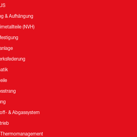
LUS
ng & Aufhängung
etallteile (NVH)
estigung
anlage
erksfederung
atik
eile
bsstrang
ung
toff- & Abgassystem
rieb
-Thermomanagement