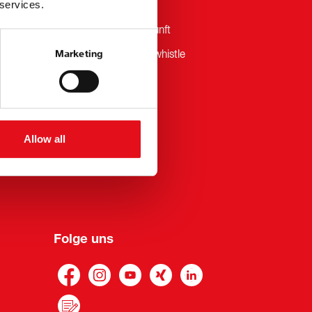
 services.
AGB
Lieferantenselbstauskunft
Marketing
Hinweisgebersystem iwhistle
Allow all
Folge uns