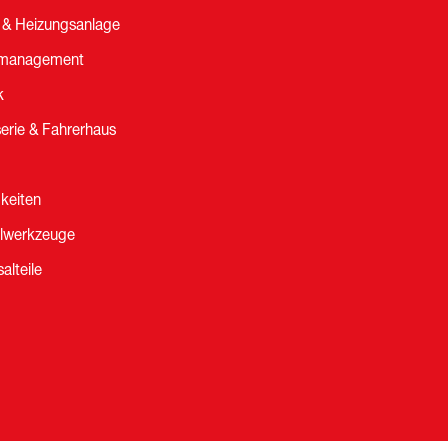
 & Heizungsanlage
management
k
erie & Fahrerhaus
gkeiten
lwerkzeuge
alteile