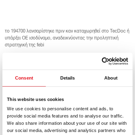
το 194700 λανσαρίστηκε πριν καν καταχωρηθεί στο TecDoc ή
υπάρξει OE ισοδύναμο, αναδεικνύοντας την προληπτική
στρατηγική της febi
αυτό το premium υγρό είναι βελτιστοποιημένο για υβριδικά
κιβώτια διπλού συμπλέκτη, εξασφαλίζοντας ομαλές αλλαγές,
εξαιρετική απόδοση τριβής και αποτελεσματικότητα σε
χαμηλές θερμοκρασίες
Consent
Details
About
το κιβώτιο DT2, συμβατό με διάφορα μοντέλα Stellantis,
διαθέτει προηγμένη τεχνολογία όπως συμπλέκτες υγρής
This website uses cookies
πλάκας και διπλές αντλίες λαδιού. το febi 194700 ταιριάζει
We use cookies to personalise content and ads, to
επίσης σε κιβώτια ZF 8DT80 που βρίσκονται σε μοντέλα
provide social media features and to analyse our traffic.
Porsche και Bentley
We also share information about your use of our site with
διαθέσιμο σε φιάλες 1 λίτρου ή δοχεία 20 λίτρων, το febi
our social media, advertising and analytics partners who