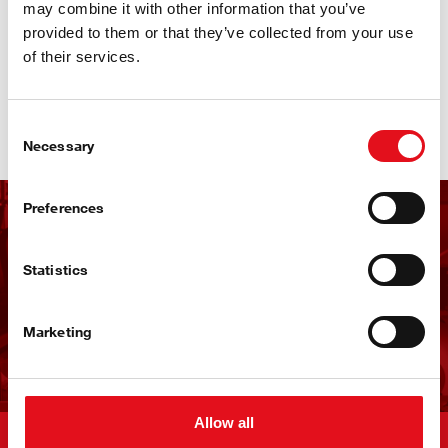
194700 εξασφαλίζει ότι οι πελάτες έχουν πρώτοι στην αγορά
may combine it with other information that you’ve
τα υψηλής ποιότητας προϊόντα που χρειάζονται
provided to them or that they’ve collected from your use
of their services.
ανακαλύψτε τώρα:
partsfinder
Consent
Necessary
Selection
Preferences
Εγγραφείτε στο
Newsletter της febi
Statistics
Marketing
Εγγραφείτε τώρα!
Allow all