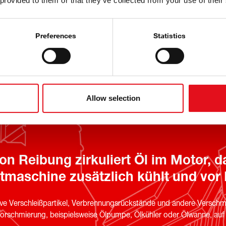
 provided to them or that they’ve collected from your use of their
Preferences
Statistics
 Herzen
onenten
Allow selection
n Reibung zirkuliert Öl im Motor, da
maschine zusätzlich kühlt und vor 
rasive Verschleißpartikel, Verbrennungsrückstände und andere Versc
orschmierung, beispielsweise Ölpumpe, Ölkühler oder Ölwanne, auf v