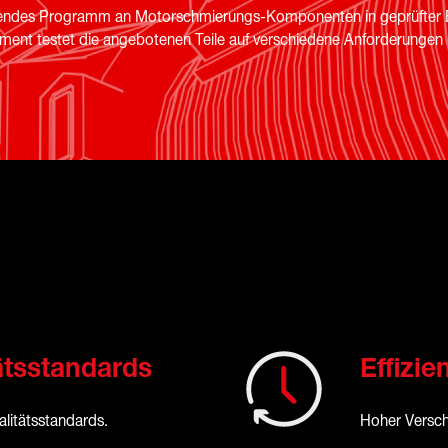
ssendes Programm an Motorschmierungs-Komponenten in geprüfter Erst
ent testet die angebotenen Teile auf verschiedene Anforderungen
ätsstandards
Effizie
litätsstandards.
Hoher Versch