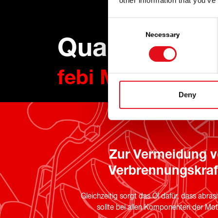
other information that you’ve
Consent
Selection
Necessary
Qualität von
febi Motorkomp
Deny
Zur Vermeidung vo
Verbrennungskraft
Gleichzeitig sorgt das Öl dafür, dass ab
sollte bei allen Komponenten der Mot