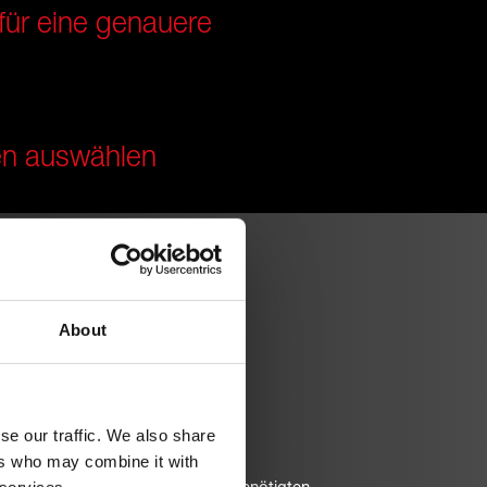
ür eine genauere
en auswählen
About
mit einem Klick
se our traffic. We also share
ers who may combine it with