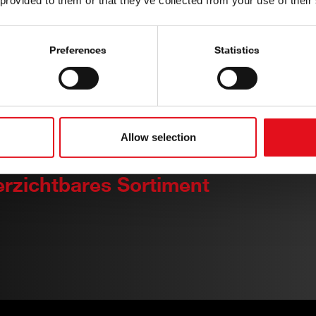
 provided to them or that they’ve collected from your use of their
febi macht es
Universalteil
Hilfe unsere
ent
Modells aus, 
Preferences
Statistics
Katalog weite
 Produktgruppen unterteilt sind.
die ausgewäh
, Motorkomponenten, Fahrwerk
Lösung verein
 sind alle Produktgruppen im
schnell und m
abgedeckt. Wir haben alles für
Allow selection
verzichtbares Sortiment