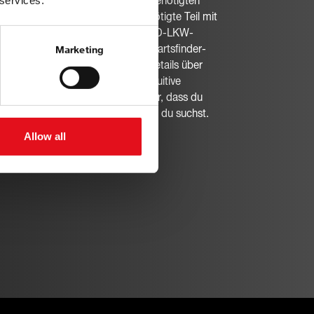
 services.
 dir so einfach wie nie zuvor, die benötigten
e zu finden. Wähle einfach das benötigte Teil mit
s innovativen, um 360º drehbaren 3D-LKW-
und du wirst nahtlos zu unserem partsfinder-
Marketing
rgeleitet, wo Du alle relevanten Details über
lte Komponente findest. Diese intuitive
facht den Prozess und stellt sicher, dass du
ühelos genau das Teil findest, das du suchst.
Allow all