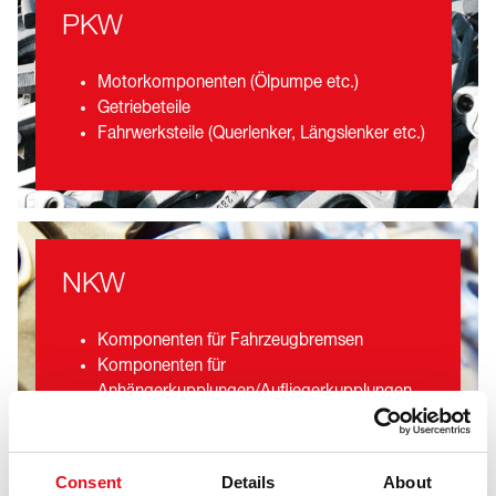
PKW
Motorkomponenten (Ölpumpe etc.)
Getriebeteile
Fahrwerksteile (Querlenker, Längslenker etc.)
NKW
Komponenten für Fahrzeugbremsen
Komponenten für
Anhängerkupplungen/Aufliegerkupplungen
Komponenten für Fahrzeugaufbauten
Motorkomponenten (Wasserpumpe,
Ölpumpe etc.)
Consent
Details
About