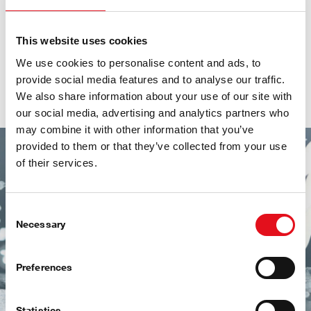
This website uses cookies
We use cookies to personalise content and ads, to
Spitzenprodukte
provide social media features and to analyse our traffic.
We also share information about your use of our site with
Made in Germany
our social media, advertising and analytics partners who
may combine it with other information that you’ve
provided to them or that they’ve collected from your use
of their services.
„Made in Germany” ist für uns Anspruch und
Qualitätsversprechen zugleich.
Wir erweitern stetig unser Sortiment – in diesem Zuge
Consent
haben wir auch den Anteil der Eigenfertigungsteile an
Necessary
Selection
unserem Gesamtprogramm deutlich erhöht.
Darüber hinaus investieren wir kontinuierlich in die
Preferences
Modernisierung unserer Eigenfertigung. 2017 ist der
komplette Bereich in eine neue, hochmoderne Halle
Statistics