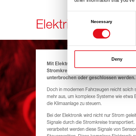
other information that you’ve
Consent
Elektrik oder Elekt
Selection
Necessary
Deny
Mit Elektrik werden allgemein einfache 
Stromkreise bezeichnet, die mittels Scha
unterbrochen oder geschlossen werden
Doch in modernen Fahrzeugen reicht solch si
mehr aus, um komplexe Systeme wie etwa E
die Klimaanlage zu steuern.
Bei der Elektronik wird nicht nur Strom gele
Signale durch die Stromkreise transportiert.
verarbeitet werden diese Signale von Senso