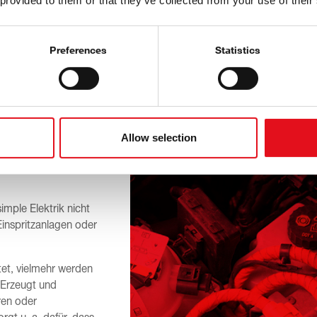
 provided to them or that they’ve collected from your use of their
ronik?
Preferences
Statistics
Allow selection
elektrische
lter oder Relais
.
mple Elektrik nicht
inspritzanlagen oder
itet, vielmehr werden
 Erzeugt und
ren oder