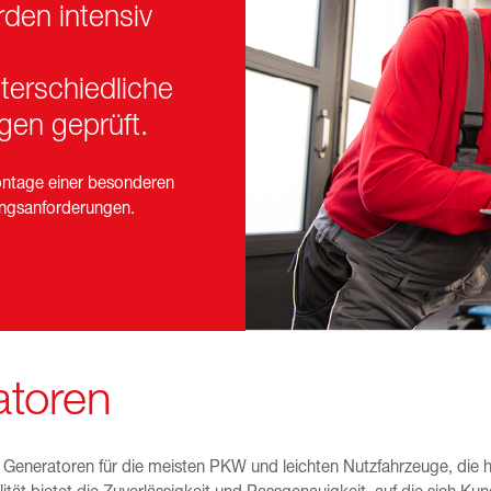
erden intensiv
terschiedliche
gen geprüft.
Montage einer besonderen
sungsanforderungen.
atoren
nd Generatoren für die meisten PKW und leichten Nutzfahrzeuge, die