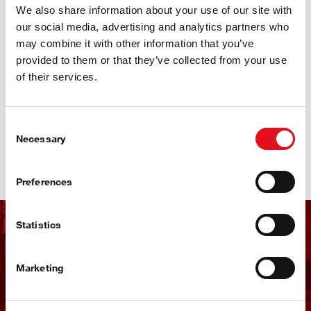
bagno d'olio e le doppie pompe dell'olio. febi 194700 è adatto
We also share information about your use of our site with
anche alle trasmissioni ZF 8DT80 presenti nei modelli Porsche
our social media, advertising and analytics partners who
e Bentley.
may combine it with other information that you’ve
provided to them or that they’ve collected from your use
Disponibile in bottiglie da 1 litro o in contenitori da 20 litri, febi
194700 assicura ai clienti i prodotti di alta qualità di cui hanno
of their services.
bisogno, per primi sul mercato.
Scopri ora:
Consent
Necessary
Selection
partsfinder
Preferences
Statistics
Ricevi la newsletter di
febi
Marketing