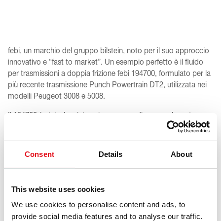
febi, un marchio del gruppo bilstein, noto per il suo approccio
innovativo e “fast to market”. Un esempio perfetto è il fluido
per trasmissioni a doppia frizione febi 194700, formulato per la
più recente trasmissione Punch Powertrain DT2, utilizzata nei
modelli Peugeot 3008 e 5008.
Il 194700 è stato lanciato prima ancora di essere elencato su
TecDoc o di avere un equivalente OE, evidenziando la strategia
proattiva di febi.
Consent
Details
About
Questo fluido premium è ottimizzato per le trasmissioni ibride
a doppia frizione, garantendo fluidità di cambiata, eccellenti
prestazioni di attrito ed efficienza a bassa temperatura.
This website uses cookies
La trasmissione DT2, compatibile con diversi modelli Stellantis,
We use cookies to personalise content and ads, to
è dotata di tecnologie avanzate come le frizioni a dischi a
provide social media features and to analyse our traffic.