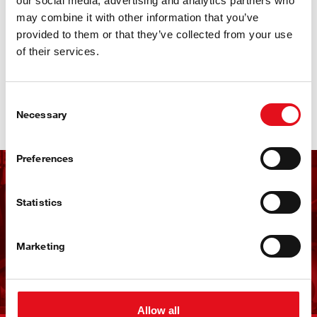
our social media, advertising and analytics partners who
may combine it with other information that you’ve
Sieh dir das Kampagnenvideo an und entdecke, warum
provided to them or that they’ve collected from your use
febi schon da ist.
of their services.
Consent
Jetzt entdecken
Necessary
Selection
Preferences
Erhalte den febi
Statistics
Newsletter
Marketing
Jetzt anmelden!
Allow all