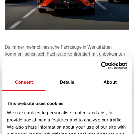
Da immer mehr chinesische Fahrzeuge in Werkstätten
kommen, sehen sich Fachleute konfrontiert mit unbekannten
Modellen, unzureichenden OE-Daten, begrenzter
Teileverfügbarkeit zunehmender Komplexität.
Mit einem proaktiven, an OE orientierten Ansatz hat febi
Consent
Details
About
bereits ein schnell wachsendes Sortiment für chinesische
Fahrzeuganwendungen entwickelt. Es deckt die führenden
Marken wie BYD, MG, Geely und viele weitere ab.
This website uses cookies
Basierend auf validierter Katalogisierung und realer
We use cookies to personalise content and ads, to
Marktnachfrage hilft das Sortiment Werkstätten und
provide social media features and to analyse our traffic.
Großhändlern dabei, heute und in Zukunft mit Vertrauen zu
We also share information about your use of our site with
arbeiten.