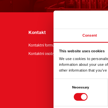
Kontakt
Info
Consent
Kontaktní formulář
Novin
This website uses cookies
Kontaktní osoby
Služby
We use cookies to personalis
Přihlá
information about your use of
other information that you’ve
Akce a
Udržit
Consent
Selection
Necessary
febi Pr