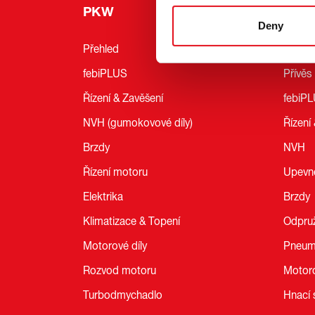
PKW
NK
Deny
Přehled
Přehle
febiPLUS
Přívěs
Řízení & Zavěšení
febiP
NVH (gumokovové díly)
Řízení
Brzdy
NVH
Řízení motoru
Upevně
Elektrika
Brzdy
Klimatizace & Topení
Odpru
Motorové díly
Pneuma
Rozvod motoru
Motoro
Turbodmychadlo
Hnací 