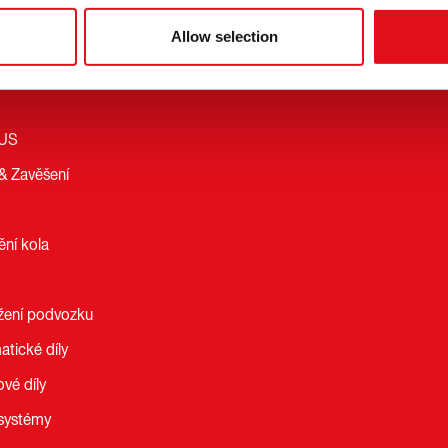
W
LCV
Allow selection
d
Přehled
LUS
 & Zavěšení
ní kola
žení podvozku
tické díly
vé díly
systémy