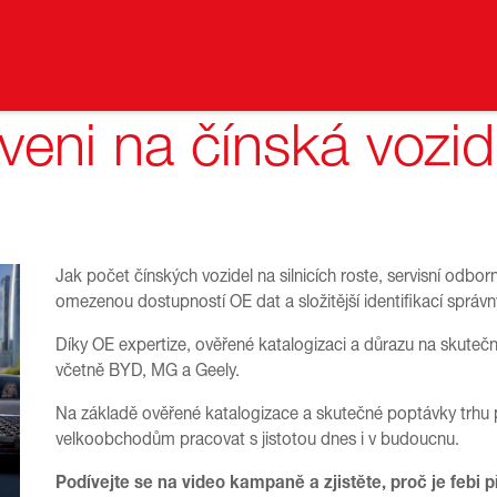
veni na čínská vozid
Jak počet čínských vozidel na silnicích roste, servisní odborn
omezenou dostupností OE dat a složitější identifikací správn
Díky OE expertize, ověřené katalogizaci a důrazu na skutečn
včetně BYD, MG a Geely.
Na základě ověřené katalogizace a skutečné poptávky trhu 
velkoobchodům pracovat s jistotou dnes i v budoucnu.
Podívejte se na video kampaně a zjistěte, proč je febi p