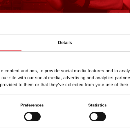
O febi
Details
ky
O febi
Reference
e content and ads, to provide social media features and to analy
šení k newsletteru
Historie
 our site with our social media, advertising and analytics partn
 provided to them or that they’ve collected from your use of their
 veletrhy
elnost
Preferences
Statistics
oKit