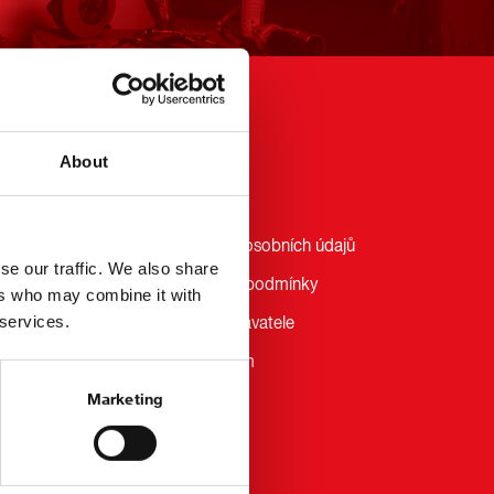
Právo
About
Právní upozornění
Prohlášení o ochraně osobních údajů
se our traffic. We also share
Všeobecné obchodní podmínky
ers who may combine it with
 services.
Vlastní zveřejnění dodavatele
Whistleblower Platform
Marketing