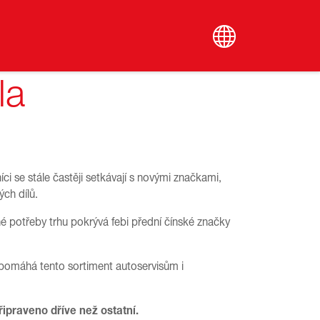
la
íci se stále častěji setkávají s novými značkami,
ých dílů.
é potřeby trhu pokrývá febi přední čínské značky
pomáhá tento sortiment autoservisům i
řipraveno dříve než ostatní.