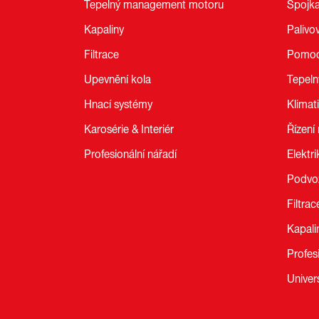
Tepelný management motoru
Spojk
Kapaliny
Palivo
Filtrace
Pomoc
Upevnění kola
Tepel
Hnací systémy
Klimat
Karosérie & Interiér
Řízení
Profesionální nářadí
Elektri
Podvo
Filtrac
Kapali
Profes
Univer