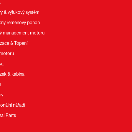
a
vý & výfukový systém
ný řemenový pohon
ný management motoru
izace & Topení
 motoru
ka
zek & kabina
e
ny
ionální nářadí
sal Parts