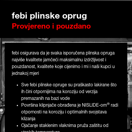
febi plinske oprug
Provjereno i pouzdano
febi osigurava da je svaka isporučena plinska opruga
najviše kvalitete jamčeći maksimalnu izdržljivost i
pouzdanost, kvalitete koje cijenimo i mi i naši kupci u
jednakoj mjeri
Sve febi plinske opruge su praškasto lakirane što
ih čini otpornijima na koroziju od verzija
premazanih na bazi vode
®
Površina klipnjače obrađena je NISLIDE-om
radi
otpornosti na koroziju i optimalnih svojstava
klizanja
Ojačanje staklenim vlaknima pruža zaštitu od