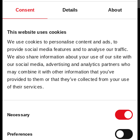
Consent
Details
About
Kvaliteta iznutra i
This website uses cookies
We use cookies to personalise content and ads, to
izvana
provide social media features and to analyse our traffic.
febi dijelovi šasije i kabine
We also share information about your use of our site with
our social media, advertising and analytics partners who
may combine it with other information that you’ve
provided to them or that they’ve collected from your use
of their services.
Consent
Necessary
Selection
Preferences