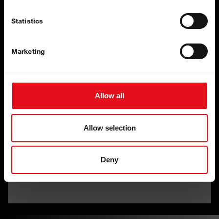
Statistics
Marketing
Za vozača, kabina nije samo radno mjesto, već često i
prostor za život i spavanje. To znači da su zahtjevi za
ergonomijom, sigurnošću i udobnošću različiti.
Allow all
Kako bi vozačima bilo udobno i kako bi se osjećali
sigurno na cesti i izvan nje, febi nudi veliki izbor
Allow selection
komponenti kabine za profesionalne popravke vozila,
uključujući: plinske opruge, nagibne cilindre, ovjes
kabine i amortizere, cilindre za zaključavanje i ručice
Deny
mjenjača – sve naravno, u kvaliteti koja odgovara
originalnoj opremi.