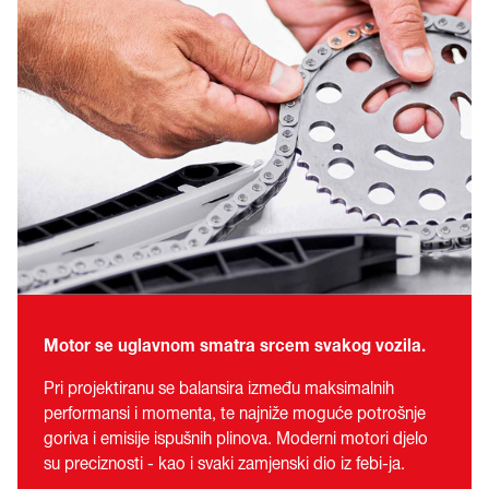
Motor se uglavnom smatra srcem svakog vozila.
Pri projektiranu se balansira između maksimalnih
performansi i momenta, te najniže moguće potrošnje
goriva i emisije ispušnih plinova. Moderni motori djelo
su preciznosti - kao i svaki zamjenski dio iz febi-ja.