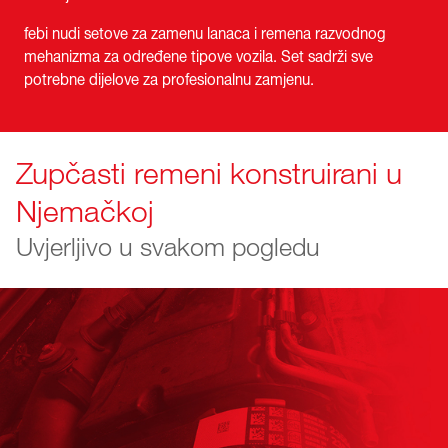
febi nudi setove za zamenu lanaca i remena razvodnog
mehanizma za određene tipove vozila. Set sadrži sve
potrebne dijelove za profesionalnu zamjenu.
Zupčasti remeni konstruirani u
Njemačkoj
Uvjerljivo u svakom pogledu