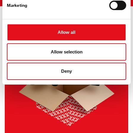
Marketing
Jednostavno ali pametno:
Sve u jendom pakiranju
Allow all
Allow selection
Deny