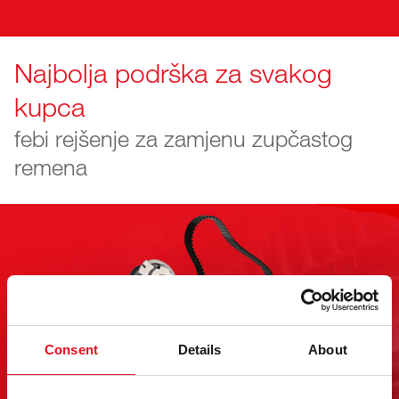
Najbolja podrška za svakog
kupca
febi rejšenje za zamjenu zupčastog
remena
Consent
Details
About