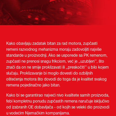
Kako obavljaju zadatak bitan za rad motora, zupčasti
remeni razvodnog mehanizma moraju zadovoljiti najviše
standarde u proizvodnji. Ako se usporede sa PK remenom,
zupčasti ne prenosi snagu frikciom, već je ,,uzubljen'', što
znači da on ne smije proklizavati ili ,,preskočiti'' u bilo kojem
slučaju. Proklizavanje bi moglo dovesti do ozbiljnih
oštećenja motora što dovodi do toga da je kvalitet svakog
remena pojedinačno jako bitan.
Kako bi se garantirao najveći nivo kvalitete samih proizvoda,
febi kompletnu ponudu zupčastih remena naručuje isključivo
od izabranih OE dobavljača - od kojih se veleki dio proizvodi
u vodećim Njemačkim kompanijama.