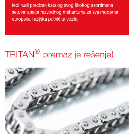
febi nudi precizan katalog svog širokog asortimana
setova lanaca razvodnog mehanizma za sva moderna
europska i azijska putnička vozila.
®
TRITAN
-premaz je rešenje!