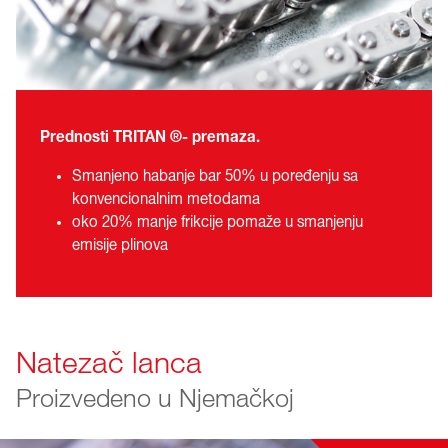
Prednosti TRITAN ®- premaza.
Smanjeno habanje bar 50% u poređenju sa
konvencionalnim metodama
oko 20% manje frikcije pomaže u smanjenju
emisije plinova
Natezač lanca
Proizvedeno u Njemačkoj