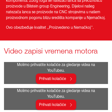
komponenta. Zbog toga se natezači lanca sa preciznošću
proizvode u Bilstein group Engineering. Dijelovi našeg
natezača lanca se proizvode na CNC strojevima u našem
proizvodnom pogonu blizu središta kompanije u Njemačkoj.
Ovo obezbeđuje kvalitet ,,Proizvedeno u Nemačkoj''.
Video zapisi vremena motora
Molimo prihvatite kolačiće za gledanje videa na
YouTubeu.
Prihvati kolačiće
Molimo prihvatite kolačiće za gledanje videa na
YouTubeu.
Prihvati kolačiće