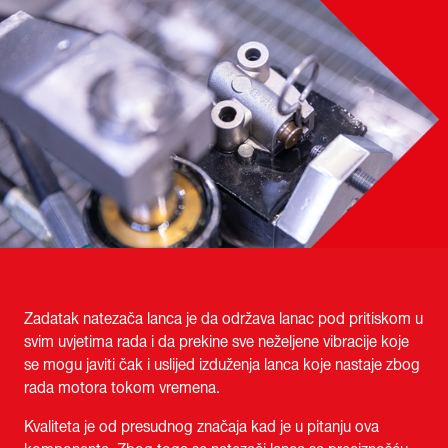
Zadatak natezača lanca je da održava lanac pod pritiskom u
svim uvjetima rada i da prekine sve neželjene vibracije koje
se mogu javiti čak i uslijed izduženja lanca koje nastaje zbog
rada motora tokom vremena.
Kvaliteta je od presudnog značaja kad je u pitanju ova