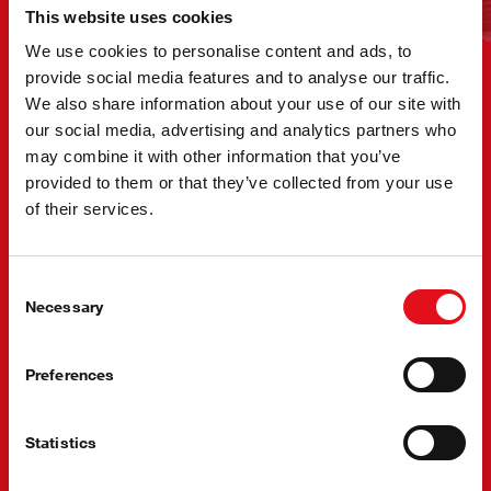
This website uses cookies
We use cookies to personalise content and ads, to
provide social media features and to analyse our traffic.
We also share information about your use of our site with
Kupac nam je uvek prioritet, zbog toga nudimo proizvode
our social media, advertising and analytics partners who
razvodnog mehanizma sa remenom u različitim
may combine it with other information that you’ve
kombinacijama kako bi omogućili kupcima najbolju moguću
provided to them or that they’ve collected from your use
podršku.
of their services.
Možete birate jednu od tri različite opcije:
Pojedinačne komponente - optimizacija u prodaji
Consent
omogućuje popravke pojedinačnih komponenti
Necessary
Selection
Komplet zupčastog remena - rješenje za ekonomični
popravak, nudimo komplete bez pumpe za vodu.
Preferences
Komplet zupčastog remena sa pumpom za vodu -
naše preporučeno rješenje za servis, popravak. Ovo
uključuje pumpu za vodu i sve ostale potrebne dijelove
Statistics
- sve u jednom pakiranju.