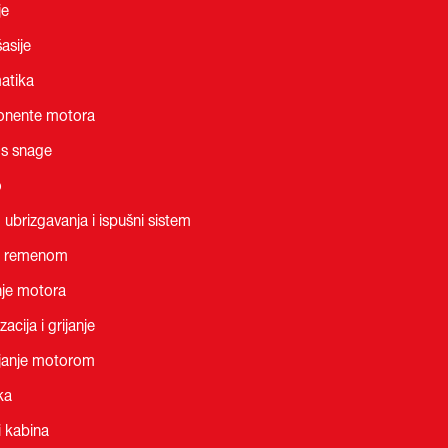
je
asije
atika
nente motora
os snage
o
 ubrizgavanja i ispušni sistem
 remenom
je motora
zacija i grijanje
janje motorom
ka
i kabina