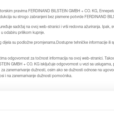
od autorskim pravima FERDINAND BILSTEIN GMBH + CO. KG, Ennepetal
eprodukcija su strogo zabranjeni bez pismene potvrde FERDINAND 
je sadržaj na ovoj web-stranici i vrši redovna ažuriranja. Ipak, 
 u odabiru prilikom kupnje.
g dijela su podložne promjenama.Dostupne tehničke informacije ili s
odgovornost za točnost informacija na ovoj web-stranici. Takođ
STEIN GMBH + CO. KG isključuje odgovornost u vezi sa uslugama,
emarivanje dužnosti, osim ako se dužnosti odnose na ugovor i ne tiču
si i na zanemarivanje dužnosti pomoćnika.