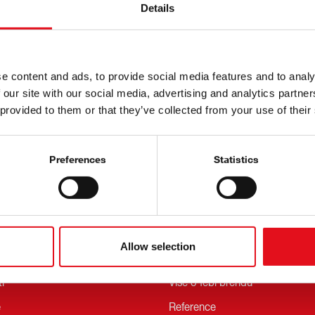
Details
Dobijte febi bilten
e content and ads, to provide social media features and to analy
Prijavite se sad!
 our site with our social media, advertising and analytics partn
 provided to them or that they’ve collected from your use of their
Preferences
Statistics
rmacije
O marki febi
Allow selection
i
Više o febi brendu
e
Reference