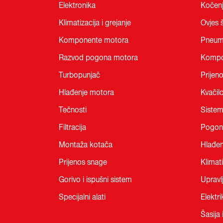
Elektronika
Kočen
Klimatizacija i grejanje
Ovjes š
Komponente motora
Pneum
Razvod pogona motora
Kompo
Turbopunjač
Prijen
Hlađenje motora
Kvačil
Tečnosti
Sistem
Filtracija
Pogon
Montaža kotača
Hlađen
Prijenos snage
Klimati
Gorivo i ispušni sistem
Upravl
Specijalni alati
Elektri
Šasija 