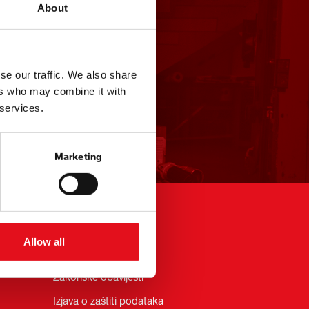
About
se our traffic. We also share
ers who may combine it with
 services.
Marketing
Pravni uslovi
Allow all
Zakonske obavijesti
Izjava o zaštiti podataka