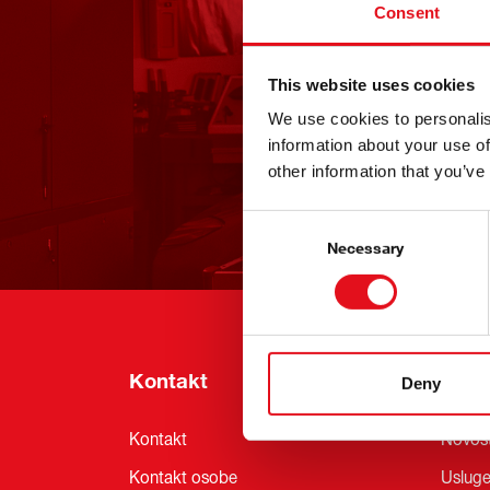
Consent
This website uses cookies
We use cookies to personalis
information about your use of
other information that you’ve
Consent
Selection
Necessary
Kontakt
Info
Deny
Kontakt
Novost
Kontakt osobe
Uslug