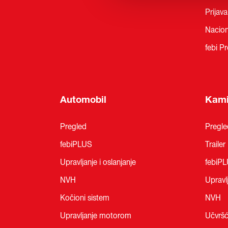
Prijav
Nacion
febi Pr
Automobil
Kam
Pregled
Pregle
febiPLUS
Trailer
Upravljanje i oslanjanje
febiP
NVH
Upravlj
Kočioni sistem
NVH
Upravljanje motorom
Učvršć