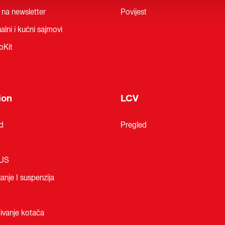
a na newsletter
Povijest
alni i kućni sajmovi
oKit
ion
LCV
d
Pregled
LUS
anje I suspenzija
ivanje kotača