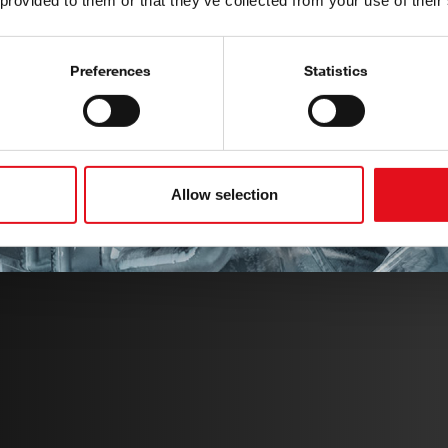
 provided to them or that they’ve collected from your use of their
 sigurnošću, udobnošću
graju ključnu ulogu u
Preferences
Statistics
u području upravljanja
jnice ventilatora,
i pumpe za vodu, sve -
Allow selection