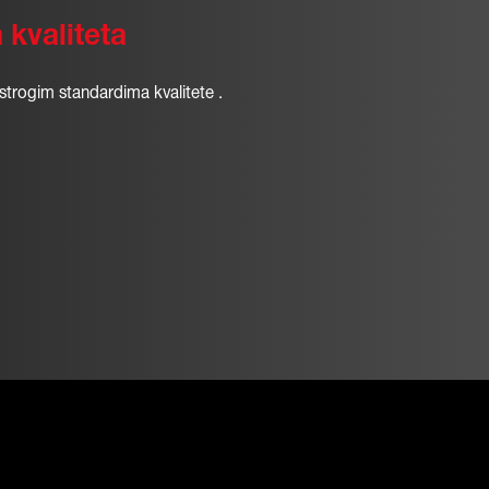
 kvaliteta
 strogim standardima kvalitete .