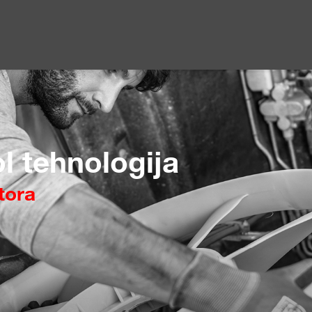
ol tehnologija
tora