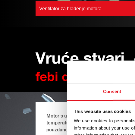
Ventilator za hlađenje motora
Vruće stvari,
febi dijelovi za
Consent
This website uses cookies
Motor s unutarnjim izgaranjem mora rad
We use cookies to personalis
temperaturnog raspona kako bi funkcioni
information about your use of
pouzdano.