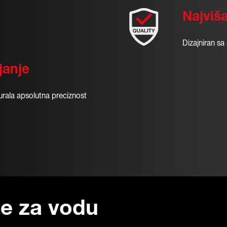
Najviša
Dizajniran sa
janje
urala apsolutna preciznost
e za vodu