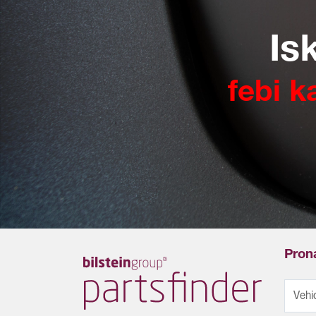
Is
febi k
Prona