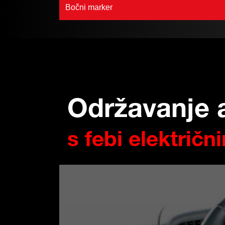
Bočni marker
Održavanje 
s febi električn