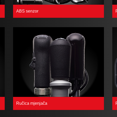
ABS senzor
Ručica mjenjača