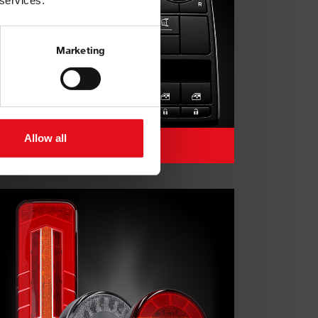
 services.
Marketing
Allow all
Jedinica prekidača