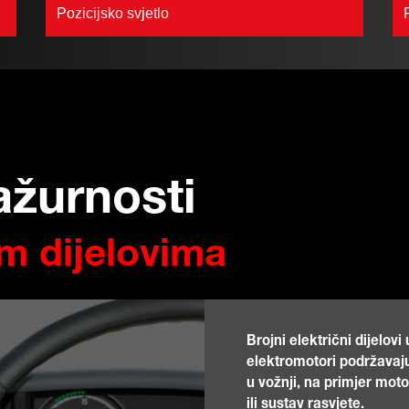
Pozicijsko svjetlo
ažurnosti
im dijelovima
Brojni električni dijelo
elektromotori podržavaju
u vožnji, na primjer moto
ili sustav rasvjete.