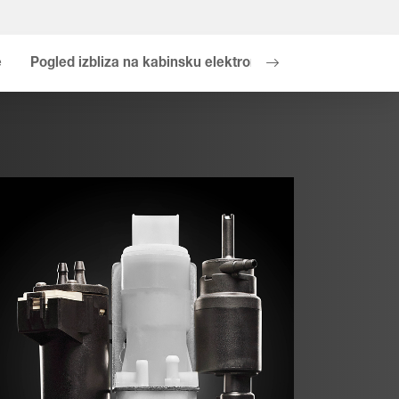
e
Pogled izbliza na kabinsku elektroniku i rasvjetu
Pogl