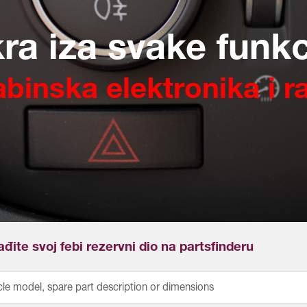
kra iza svake funkc
abinska elektronika i r
đite svoj febi rezervni dio na partsfinderu