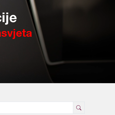
ije
asvjeta