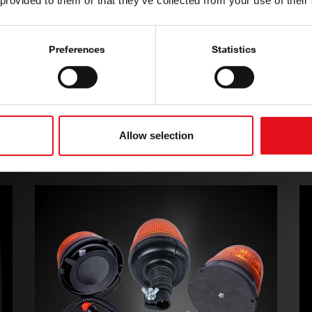
 provided to them or that they’ve collected from your use of their
Preferences
Statistics
Allow selection
Električni kabel (spirala)