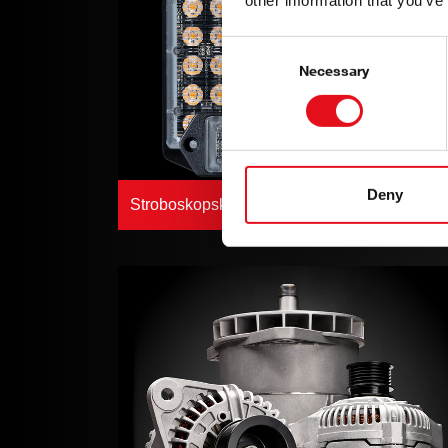
other information that you’ve
Consent
Selection
Necessary
Deny
Stroboskopsko svjetlo