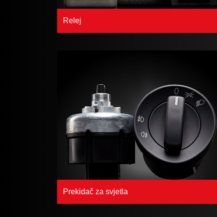
Relej
Prekidač za svjetla