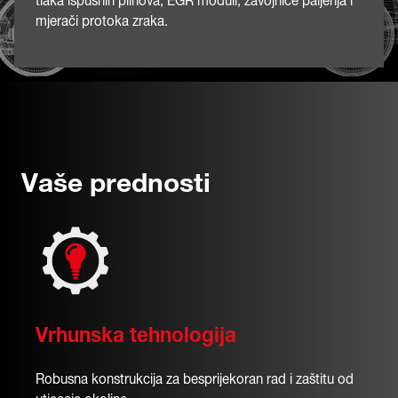
tlaka ispušnih plinova, EGR moduli, zavojnice paljenja i
mjerači protoka zraka.
Vaše prednosti
Vrhunska tehnologija
Robusna konstrukcija za besprijekoran rad i zaštitu od