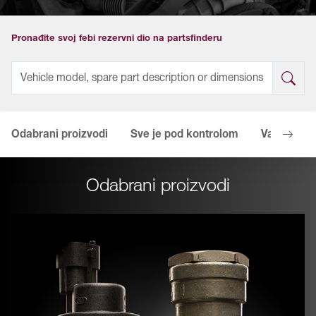
Pronađite svoj febi rezervni dio na partsfinderu
Odabrani proizvodi
Sve je pod kontrolom
Vaše predn
Odabrani proizvodi