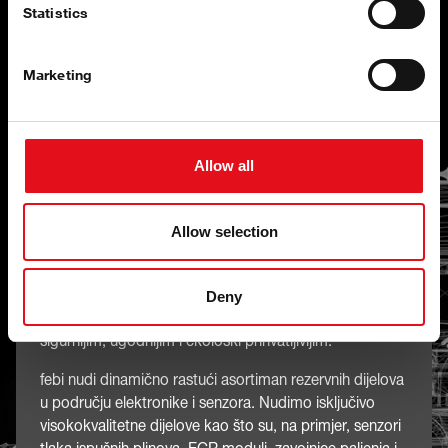
Statistics
Sve je pod kontrolom
s febi dijelovima za
Marketing
upravljanje motorom
Allow all
Vrlo je malo aspekata modernog života koji ne
Allow selection
uključuju elektroniku, a gospodarska vozila
svakako nisu iznimka.
Broj ugrađenih elektroničkih komponenti u
Deny
gospodarskim vozilima stalno se povećava, što ih čini
sigurnijim, ugodnijim i ekološki prihvatljivijim.
febi nudi dinamično rastući asortiman rezervnih dijelova
u području elektronike i senzora. Nudimo isključivo
visokokvalitetne dijelove kao što su, na primjer, senzori