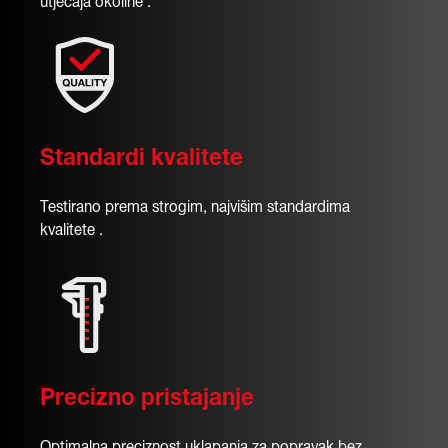
utjecaja okoline .
Standardi kvalitete
Testirano prema strogim, najvišim standardima
kvalitete .
Precizno pristajanje
Optimalna preciznost uklapanja za popravak bez