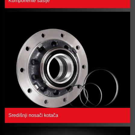
Komponente šasije
Središnji nosači kotača