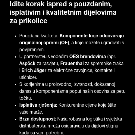
Idite korak ispred s pouzdanim,
isplativim i kvalitetnim dijelovima
za prikolice
Pouzdana kvaliteta:
Komponente koje odgovaraju
originalnoj opremi (OE)
, a koje možete ugrađivati s
povjerenjem.
U partnerstvu s vodećim
OES brendovima
(npr.
Aspöck
za rasvjetu,
Frauenthal
za spremnike zraka
i
Erich Jäger
za električne zavojnice, kontakte i
utičnice).
S korijenima u proizvodnoj izvrsnosti, dokazanoj
danas u komponentama poput naših osovina za petu
točku.
Isplativa rješenja:
Konkurentne cijene koje štite
vaše marže.
Brza dostupnost:
Naša robusna logistika i svjetska
distributerska mreža osiguravaju da dijelovi stignu
kada su vam potrebni.