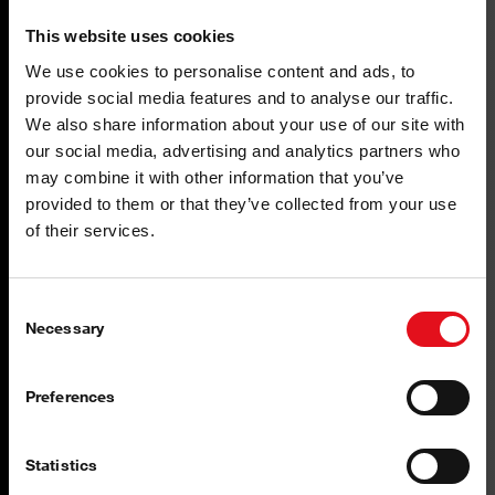
This website uses cookies
Kočione pločice
We use cookies to personalise content and ads, to
provide social media features and to analyse our traffic.
We also share information about your use of our site with
our social media, advertising and analytics partners who
Uvijek korak ispred
may combine it with other information that you’ve
provided to them or that they’ve collected from your use
of their services.
Bilo da prevozite teške terete ili razvijate
poslovanje — febi vam pomaže da se istaknete.
Consent
Necessary
Selection
Preferences
Statistics