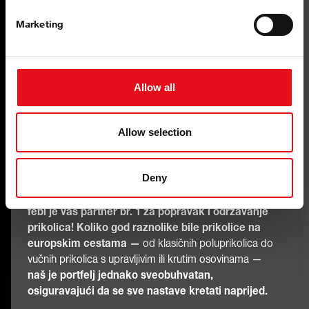
Marketing
Allow all
Allow selection
S više od
2.250 artikala u našem asortimanu za
prikolice i više od 3.200 OE referenci
, naš prošireni
portfelj pokriva sve, od sklopova osovina do električnih
Deny
instalacija i karoserijskih komponenti.
febi je vaš partner br. 1 za popravak i održavanje
prikolica! Koliko god raznolike bile prikolice na
europskim cestama —
od klasičnih poluprikolica do
vučnih prikolica s upravljivim ili krutim osovinama —
naš je portfelj jednako sveobuhvatan,
osiguravajući da se sve nastave kretati naprijed.