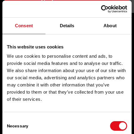
Consent
Details
About
Kvalita vo vnútri aj
navonok
This website uses cookies
We use cookies to personalise content and ads, to
Podvozok & kabína
provide social media features and to analyse our traffic.
We also share information about your use of our site with
our social media, advertising and analytics partners who
may combine it with other information that you’ve
provided to them or that they’ve collected from your use
of their services.
Consent
Necessary
Selection