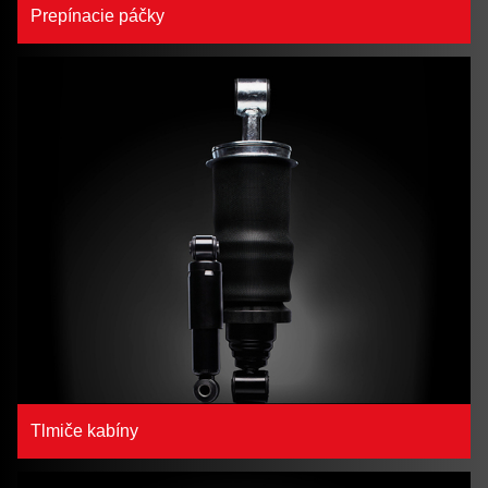
Prepínacie páčky
Tlmiče kabíny