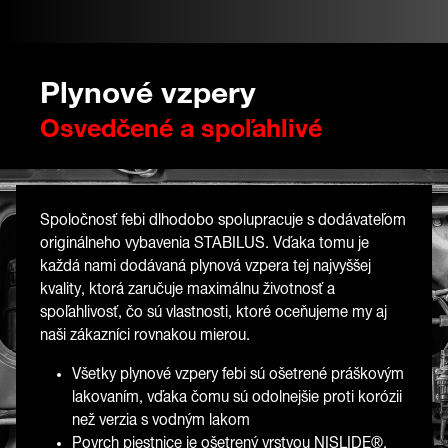
Plynové vzpery
Osvedčené a spoľahlivé
Spoločnosť febi dlhodobo spolupracuje s dodávateľom
originálneho vybavenia STABILUS. Vďaka tomu je
každá nami dodávaná plynová vzpera tej najvyššej
kvality, ktorá zaručuje maximálnu životnosť a
spoľahlivosť, čo sú vlastnosti, ktoré oceňujeme my aj
naši zákazníci rovnakou mierou.
Všetky plynové vzpery febi sú ošetrené práškovým
lakovaním, vďaka čomu sú odolnejšie proti korózii
než verzia s vodným lakom
Povrch piestnice je ošetrený vrstvou NISLIDE®,