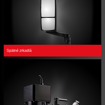
Spätné zrkadlá