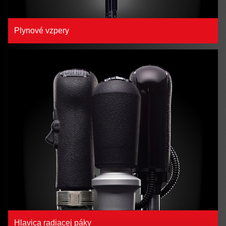
Plynové vzpery
Hlavica radiacej páky