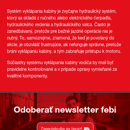
Systém vyklápania kabíny je zvyčajne hydraulický systém,
ktorý sa skladá z ručného alebo elektrického čerpadla,
hydraulického vedenia a hydraulického valca. Často je
zanedbávaný, pretože pre bežné jazdné operácie nie je
nutný. To, samozrejme, znamená, že keď je povolaný do
akcie, je obzvlášť frustrujúce, ak nefunguje správne, pretože
bráni vyklápaniu kabíny, a tým zabraňuje prístupu k motoru.
Súčiastky systému vyklápania kabíny vodiča by mali byť
pravidelne kontrolované a v prípade opravy vymieňané za
kvalitné komponenty.
Odoberať newsletter febi
Zaregistrujte sa teraz!