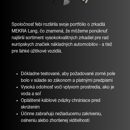
Spoločnosť febi rozšírila svoje portfólio o zrkadlá
MEKRA Lang, čo znamená, že môžeme ponúknuť
najširší sortiment vysokokvalitných zrkadiel pre rad
európskych značiek nákladných automobilov - a tiež
pre ľahké úžitkové vozidlá.
Dôkladne testované, aby požadované zorné pole
bolo v súlade so zákonom a platnými predpismi
Vysoká odolnosť voči vplyvom prostredia, ako je
voda a soľ
Opláštené káblové zväzky chrániace pred
skrútením
Účinne zabraňujú nežiaducemu zakriveniu,
oslneniu alebo zhoršenej viditeľnosti