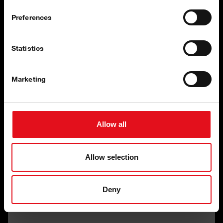
Preferences
Statistics
Kabína je pre vodiča nielen pracoviskom, ale často aj
Marketing
miesto pre život a spánok. To znamená, že požiadavky
na ergonómiu, bezpečnosť a pohodlie sú
zodpovedajúcim spôsobom rôzne.
Allow all
Aby sme vodičom pomohli zaistiť pohodlie a
bezpečnosť na ceste aj mimo nej, ponúka spoločnosť
febi pre profesionálne opravy vozidiel široký sortiment
Allow selection
komponentov kabíny, vrátane plynových pružín, valcov
naklápania, odpruženia kabíny a tlmičov, zamykania a
Deny
hlavíc radiacich pák - všetko, samozrejme, v kvalite
zodpovedajúcej originálnej výbave.