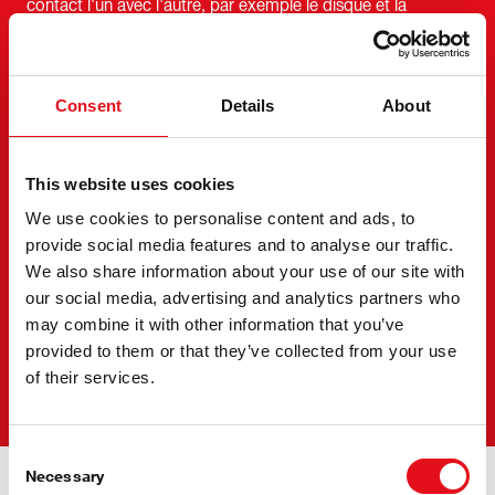
contact l'un avec l'autre, par exemple le disque et la
plaquette de frein.
Lorsque le conducteur appuie sur la pédale de frein, la
puissance est augmentée par le servofrein et convertie en
Consent
Details
About
pression hydraulique par le maître-cylindre. La pression
exercée sur la plaquette de frein est environ 30 fois
supérieure à la pression exercée par le conducteur sur la
This website uses cookies
pédale de frein. Ainsi, si vous appliquez une force de 15 kg
We use cookies to personalise content and ads, to
sur la pédale de frein, vous générerez une force de freinage
provide social media features and to analyse our traffic.
de 450 kg.
We also share information about your use of our site with
Le saviez-vous ?
our social media, advertising and analytics partners who
may combine it with other information that you’ve
Lors d'un freinage à 100 km/h, la chaleur générée est
provided to them or that they’ve collected from your use
suffisante pour faire bouillir deux litres d'eau en trois
of their services.
secondes.
Consent
Necessary
Selection
Bruit, vibration et dureté (NVH)