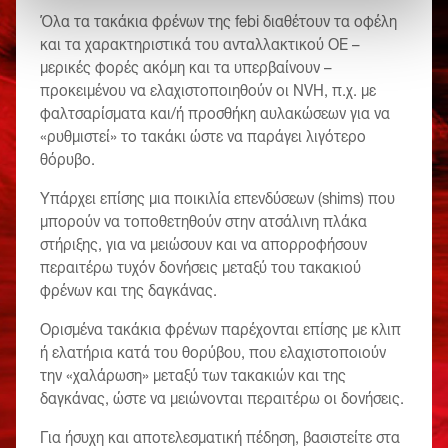
Όλα τα τακάκια φρένων της febi διαθέτουν τα οφέλη
και τα χαρακτηριστικά του ανταλλακτικού OE –
μερικές φορές ακόμη και τα υπερβαίνουν –
προκειμένου να ελαχιστοποιηθούν οι NVH, π.χ. με
φαλτσαρίσματα και/ή προσθήκη αυλακώσεων για να
«ρυθμιστεί» το τακάκι ώστε να παράγει λιγότερο
θόρυβο.
Υπάρχει επίσης μια ποικιλία επενδύσεων (shims) που
μπορούν να τοποθετηθούν στην ατσάλινη πλάκα
στήριξης, για να μειώσουν και να απορροφήσουν
περαιτέρω τυχόν δονήσεις μεταξύ του τακακιού
φρένων και της δαγκάνας.
Ορισμένα τακάκια φρένων παρέχονται επίσης με κλιπ
ή ελατήρια κατά του θορύβου, που ελαχιστοποιούν
την «χαλάρωση» μεταξύ των τακακιών και της
δαγκάνας, ώστε να μειώνονται περαιτέρω οι δονήσεις.
Για ήσυχη και αποτελεσματική πέδηση, βασιστείτε στα