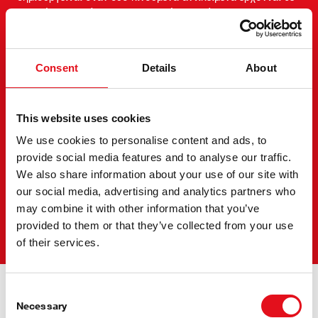
επαφή, π.χ. ο δίσκος και τα τακάκια φρένων.
Όταν ο οδηγός πατάει το πεντάλ φρένου, η ισχύς
αυξάνεται από τον σερβοενισχυτή και μετατρέπεται σε
Consent
Details
About
υδραυλική πίεση από τον κύριο κύλινδρο. Η πίεση που
εφαρμόζεται στο τακάκι φρένων είναι περίπου 30 φορές
υψηλότερη από την πίεση που ασκεί ο οδηγός στο πεντάλ.
This website uses cookies
Έτσι, αν ασκήσετε δύναμη 15 kg στο πεντάλ, θα παραχθεί
δύναμη πέδησης 450 kg.
We use cookies to personalise content and ads, to
provide social media features and to analyse our traffic.
Το ήξερες;
We also share information about your use of our site with
our social media, advertising and analytics partners who
Κατά την πέδηση με ταχύτητα 100 χλμ/ώρα, παράγεται
may combine it with other information that you’ve
αρκετή θερμότητα για να βράσουν δύο λίτρα νερό σε τρία
provided to them or that they’ve collected from your use
δευτερόλεπτα.
of their services.
Θόρυβος, δόνηση και
Consent
Necessary
Selection