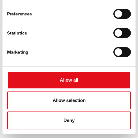
Preferences
Statistics
Gama de más de 2.000+ sensores de motor y
solenoides
Marketing
Cobertura de más de 60.000+ aplicaciones de
vehículos europeos y asiáticos
Gama en crecimiento con más de 300+ artículos al
año
Allow all
Calidad de equiparación con equipo original,
probada y verificada internamente
febi es su número 1 en el mercado de posventa
Allow selection
para la gestión del motor
Deny