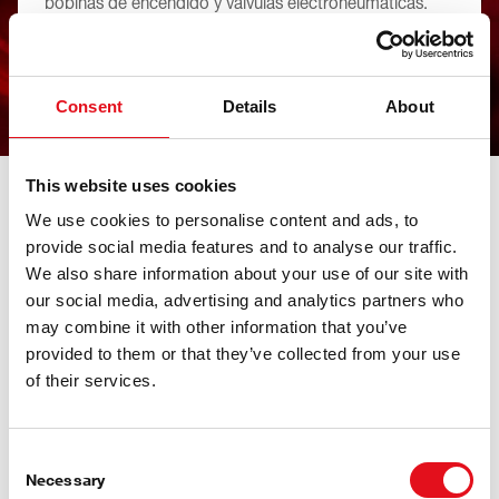
bobinas de encendido y válvulas electroneumáticas.
Los actuadores envían información a la ECU sobre
variables como la posición, el consumo de energía y la
carga para dar un mayor control.
Consent
Details
About
This website uses cookies
Todo bajo control
We use cookies to personalise content and ads, to
con los productos febi para gestión de
provide social media features and to analyse our traffic.
motor
We also share information about your use of our site with
our social media, advertising and analytics partners who
may combine it with other information that you’ve
provided to them or that they’ve collected from your use
of their services.
Consent
Necessary
Selection