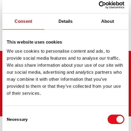
Del caos a la armonía
Consent
Details
About
This website uses cookies
We use cookies to personalise content and ads, to
provide social media features and to analyse our traffic.
Una marca. Una solución.
We also share information about your use of our site with
our social media, advertising and analytics partners who
Menos complicaciones
may combine it with other information that you’ve
gracias a los recambios de
provided to them or that they’ve collected from your use
of their services.
All Around the Wheel.
Consent
Necessary
Selection
Beneficios