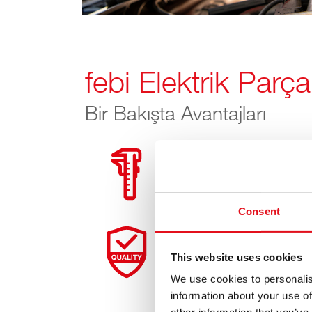
febi Elektrik Parça
Bir Bakışta Avantajları
Montaj açısından doğ
Consent
Katı kalite standartlar
This website uses cookies
We use cookies to personalis
information about your use of