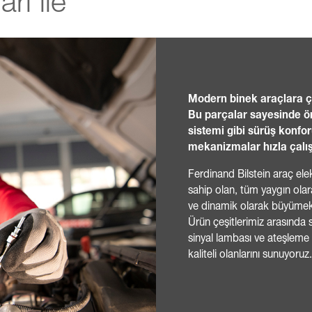
arı ile
Modern binek araçlara çok
Bu parçalar sayesinde ö
sistemi gibi sürüş konfo
mekanizmalar hızla çalışa
Ferdinand Bilstein araç elek
sahip olan, tüm yaygın olar
ve dinamik olarak büyümekt
Ürün çeşitlerimiz arasında si
sinyal lambası ve ateşleme
kaliteli olanlarını sunuyoruz