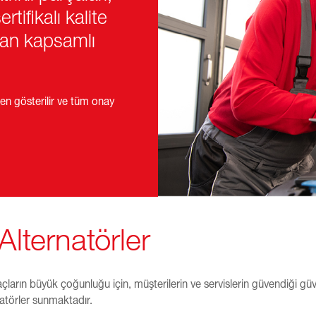
ertifikalı kalite
dan kapsamlı
n gösterilir ve tüm onay
Alternatörler
çların büyük çoğunluğu için, müşterilerin ve servislerin güvendiği güveni
natörler sunmaktadır.