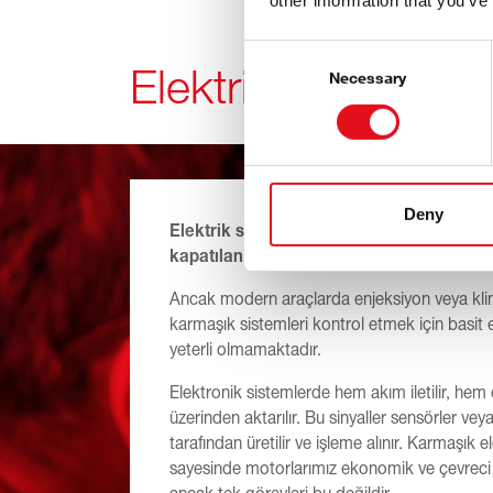
other information that you’ve
Consent
Elektrik mi, Elektr
Selection
Necessary
Deny
Elektrik sözcüğü genellikle anahtar ve röl
kapatılan basit elektrik devreleri için kulla
Ancak modern araçlarda enjeksiyon veya klim
karmaşık sistemleri kontrol etmek için basit el
yeterli olmamaktadır.
Elektronik sistemlerde hem akım iletilir, hem 
üzerinden aktarılır. Bu sinyaller sensörler veya
tarafından üretilir ve işleme alınır. Karmaşık e
sayesinde motorlarımız ekonomik ve çevreci bi