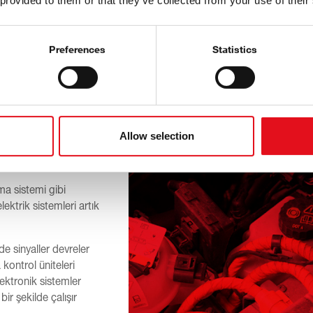
 provided to them or that they’ve collected from your use of their
onik mi?
Preferences
Statistics
Allow selection
eler ile açıp
nılır.
a sistemi gibi
ektrik sistemleri artık
de sinyaller devreler
 kontrol üniteleri
lektronik sistemler
r şekilde çalışır