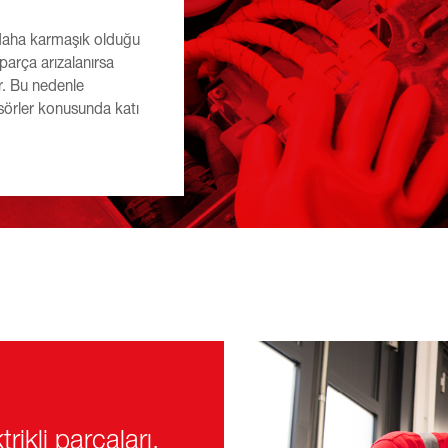
 daha karmaşık olduğu
 parça arızalanırsa
r. Bu nedenle
nsörler konusunda katı
rikli parçaları,