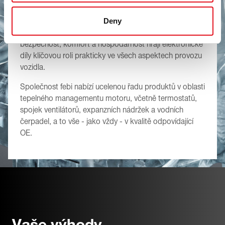
spolehlivě, musí pracovat v určitém teplotním
rozmezí.
Deny
Pro splnění dnešních vysokých požadavků na
bezpečnost, komfort a hospodárnost hrají elektronické
díly klíčovou roli prakticky ve všech aspektech provozu
vozidla.
Společnost febi nabízí ucelenou řadu produktů v oblasti
tepelného managementu motoru, včetně termostatů,
spojek ventilátorů, expanzních nádržek a vodních
čerpadel, a to vše - jako vždy - v kvalitě odpovídající
OE.