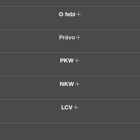
O febi
Právo
PKW
NKW
LCV