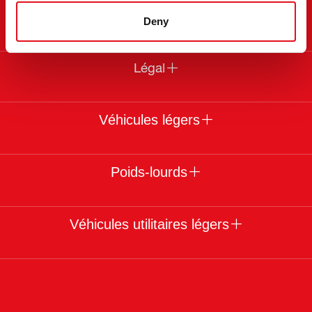
À propos de febi
Deny
Légal
Véhicules légers
Poids-lourds
Véhicules utilitaires légers