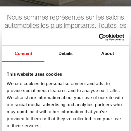
Nous sommes représentés sur les salons
automobiles les plus importants. Toutes les
dates à venir peuvent être trouvées ici.
Nous attendons votre visite avec
impatience.
Consent
Details
About
This website uses cookies
Automechanika
We use cookies to personalise content and ads, to
provide social media features and to analyse our traffic.
08. septembre 2026 - 12. septembre 2026
·
Frankfurt
·
We also share information about your use of our site with
open in Maps
our social media, advertising and analytics partners who
may combine it with other information that you’ve
provided to them or that they’ve collected from your use
of their services.