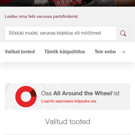
Leidke oma febi varuosa partsfinderist
Valitud tooted
Täielik käiguühtlus
Teie eelised
Vi
Valitud tooted