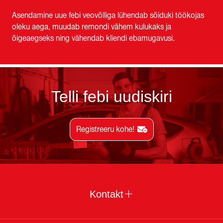
Asendamine uue febi veovõlliga lühendab sõiduki töökojas
oleku aega, muudab remondi vähem kulukaks ja
õigeaegseks ning vähendab kliendi ebamugavusi.
Telli febi uudiskiri
Registreeru kohe!
Kontakt