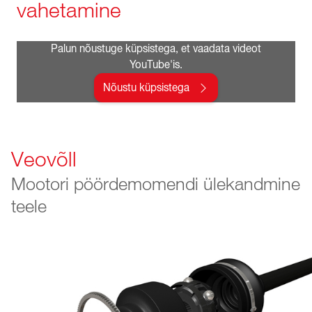
vahetamine
Palun nõustuge küpsistega, et vaadata videot
YouTube'is.
Nõustu küpsistega
Veovõll
Mootori pöördemomendi ülekandmine
teele