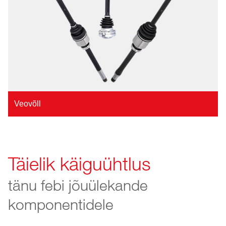
Veovõll
Täielik käiguühtlus
tänu febi jõuülekande
komponentidele