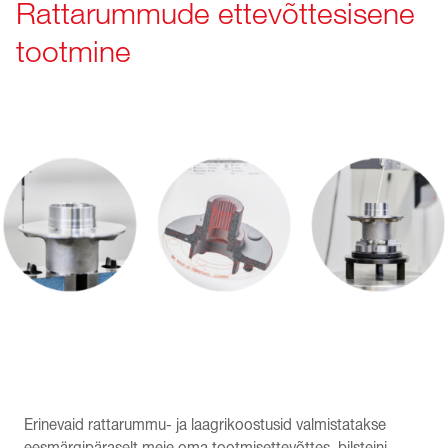
Rattarummude ettevõttesisene
tootmine
Erinevaid rattarummu- ja laagrikoostusid valmistatakse
eesmärgipäraselt meie oma tootmisettevõttes, bilsteini