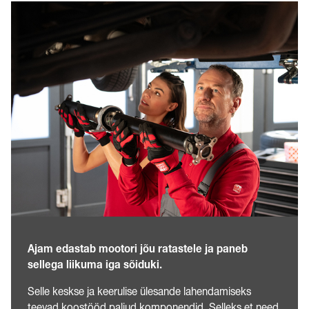
Ajam edastab mootori jõu ratastele ja paneb
sellega liikuma iga sõiduki.
Selle keskse ja keerulise ülesande lahendamiseks
teevad koostööd paljud komponendid. Selleks et need