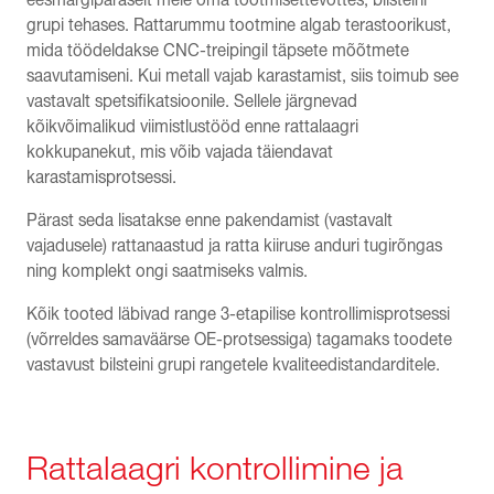
grupi tehases. Rattarummu tootmine algab terastoorikust,
mida töödeldakse CNC-treipingil täpsete mõõtmete
saavutamiseni. Kui metall vajab karastamist, siis toimub see
vastavalt spetsifikatsioonile. Sellele järgnevad
kõikvõimalikud viimistlustööd enne rattalaagri
kokkupanekut, mis võib vajada täiendavat
karastamisprotsessi.
Pärast seda lisatakse enne pakendamist (vastavalt
vajadusele) rattanaastud ja ratta kiiruse anduri tugirõngas
ning komplekt ongi saatmiseks valmis.
Kõik tooted läbivad range 3-etapilise kontrollimisprotsessi
(võrreldes samaväärse OE-protsessiga) tagamaks toodete
vastavust bilsteini grupi rangetele kvaliteedistandarditele.
Rattalaagri kontrollimine ja