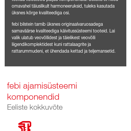
omavahel täiuslikult harmoneeruksid, tuleks kasutada
üksnes kõrge kvaliteediga osi.
febi bilstein tarnib üksnes originaalvaruosadega
samaväärse kvaliteediga käivitussüsteemi tooteid. Lai
valik ulatub veovõllidest ja täielikest veovõlli
liigendikomplektidest kuni rattalaagrite ja
rattarummudeni, et ühendada kettad ja teljemansetid.
febi ajamisüsteemi
komponendid
Eeliste kokkuvõte