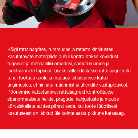
Kõigi rattalaagrites, rummudes ja rataste kinnitustes
kasutatavate materjalide puhul kontrollitakse kõvadust,
tugevust ja mehaanilisi omadusi, samuti suuruse ja
funktsioonide täpsust. Lisaks sellele lastakse rattalaagril mitu
tundi töötada soola ja mudaga pihustamise katse
tingimustes, et hinnata määrimist ja tihendite vastupidavust.
Pöörlemise katsetamine: rattalaagreid kontrollitakse
ebanormaalsete helide, pragude, kahjustuste ja muude
kõrvalekallete suhtes pärast seda, kui toote tüüpilisest
kasutuseast on läbitud üle kolme aasta pikkune katseaeg.