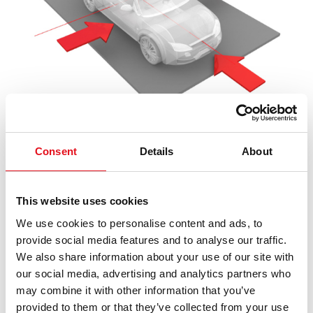
Consent
Details
About
Rattalaagri koost mängib olulist rolli jõuülekande
veojõu ülekandmisel ratastele, kandes samal ajal
sõiduki raskust laagrite kaudu. See võimaldab väikest
This website uses cookies
pöörlemistakistust ning telg- ja radiaaljõudude
We use cookies to personalise content and ads, to
ülekandmist. Lisaks toetab koost rattarummu, ratta- ja
provide social media features and to analyse our traffic.
piduriketast (või -trumlit) ning sisaldab ratta kiiruse
We also share information about your use of our site with
andureid mis tahes juhiabisüsteemide jaoks.
our social media, advertising and analytics partners who
Teie tähtsaima abilisena rattalaagri komplektide ja
may combine it with other information that you’ve
rattarummude valdkonnas tagab febi, et selle kõik
provided to them or that they’ve collected from your use