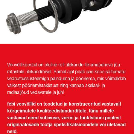
Veovõllikoostul on oluline roll ülekande liikumapaneva jõu
ratastele ülekandmisel. Samal ajal peab see koos sõltumatu
vedrustussüsteemiga painduma ja pöörlema, mis võimaldab
väikest pöörlemistakistust ning kannab aksiaal- ja
radiaaljõud vedavatele ja juhi
febi veovõllid on toodetud ja konstrueeritud vastavalt
kõrgeimatele kvaliteedistandarditele, tänu millele
vastavad need sobivuse, vormi ja funktsiooni poolest
originaalosade tootja spetsifikatsioonidele või ületavad
neid.