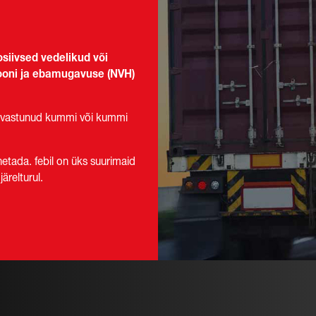
osiivsed vedelikud või
iooni ja ebamugavuse (NVH)
 kõvastunud kummi või kummi
etada. febil on üks suurimaid
ärelturul.