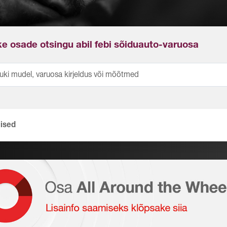
ke osade otsingu abil febi sõiduauto-varuosa
lised