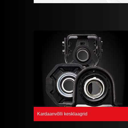
Kardaanvõlli kesklaagrid