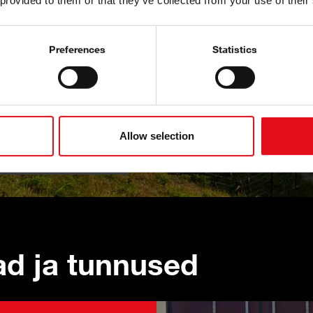
 provided to them or that they’ve collected from your use of their
ummutav mõju on
d sõidukitele, mis
Preferences
Statistics
kummi-metallosi, mis
edinõuetele, et vältida
Allow selection
ad ja tunnused