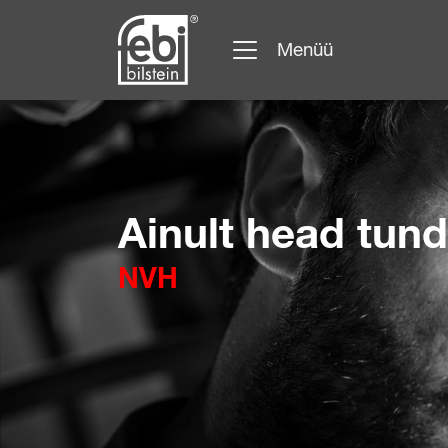
Menüü
Hüppa peamise sisu juurde
Ainult head tun
NVH