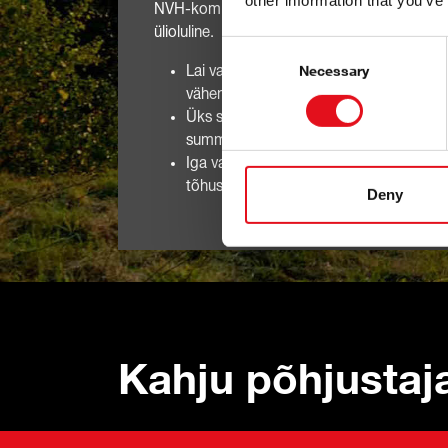
other information that you’ve
NVH-komponentide müra ja vibratsiooni s
ülioluline.
Consent
Selection
Lai valik laagreid ja pukse kõigile levinu
Necessary
vähendavad MÜRA
Üks suurimaid valikuid tarbesõidukite 
summutavad VIBRATSIOONI
Iga varuosa vastab kõrgeimatele kvalite
tõhusalt EBAMUGAVUST
Deny
Kahju põhjustaj