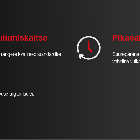
ulumiskaitse
Pikaea
 rangete kvaliteedistandardite
Suurepärane 
vaheline vulk
vuse tagamiseks.