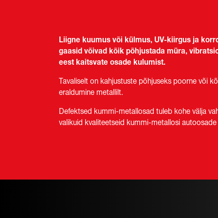
Liigne kuumus või külmus, UV-kiirgus ja korr
gaasid võivad kõik põhjustada müra, vibrats
eest kaitsvate osade kulumist.
Tavaliselt on kahjustuste põhjuseks poorne või
eraldumine metallilt.
Defektsed kummi-metallosad tuleb kohe välja vah
valikuid kvaliteetseid kummi-metallosi autoosade j