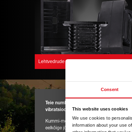
Lehtvedrude vedrupuhvrid
Consent
Teie number üks febi kummi-metallosad
This website uses cookies
vibratsiooni ja ebamugavuse (NVH) väh
We use cookies to personalis
Kummi-metallosi kasutatakse kõikjal, kus tek
information about your use of
eelkõige jõuülekandes – mootoris ja ülekande