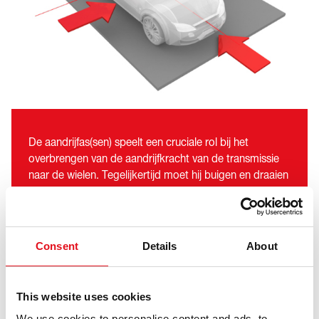
De aandrijfas(sen) speelt een cruciale rol bij het
overbrengen van de aandrijfkracht van de transmissie
naar de wielen. Tegelijkertijd moet hij buigen en draaien
met het onafhankelijke ophangingssysteem, waardoor
een lage rotatieweerstand mogelijk is en axiale en
radiale krachten worden overgedragen op de
aangedreven en gestuurde wielen.
Consent
Details
About
febi-aandrijfassen worden vervaardigd en ontworpen
volgens de hoogste kwaliteitsnormen, zodat ze
This website uses cookies
voldoen aan de specificaties van de oorspronkelijke
fabrikant voor pasvorm, vorm en functie of deze zelfs
We use cookies to personalise content and ads, to