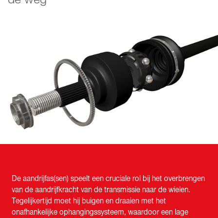
De aandrijfas(sen) speelt een cruciale rol bij het overbrengen
van de aandrijfkracht van de transmissie naar de wielen.
Tegelijkertijd moet hij buigen en draaien met het
onafhankelijke ophangingssysteem, waardoor een lage