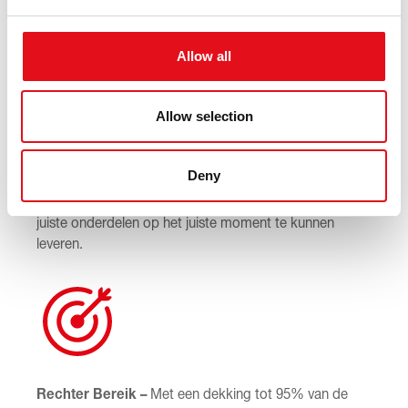
Hoogste kwaliteit –
Alle wiellagerkits van febi zijn
ontworpen, gespecificeerd en geproduceerd als
directe OE-vervanging.
Allow all
Allow selection
Deny
Bereik Uitbreiding –
febi ontwikkelt zijn
wiellagerkitassortiment voortdurend verder om de
juiste onderdelen op het juiste moment te kunnen
leveren.
Rechter Bereik –
Met een dekking tot 95% van de