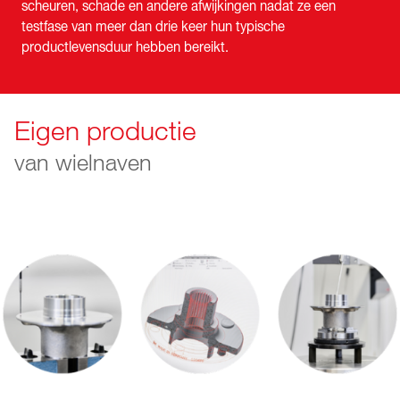
scheuren, schade en andere afwijkingen nadat ze een
testfase van meer dan drie keer hun typische
productlevensduur hebben bereikt.
Eigen productie
van wielnaven