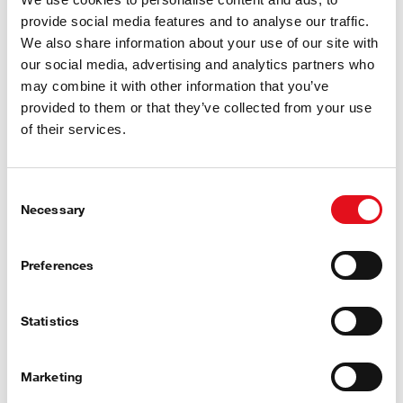
overtreffen.
provide social media features and to analyse our traffic.
We also share information about your use of our site with
Vervanging door een nieuwe aandrijfas van febi verkort
our social media, advertising and analytics partners who
de tijd dat een voertuig in de werkplaats is. Waardoor
may combine it with other information that you’ve
de reparatie minder duur is, vlotter verloopt en het
provided to them or that they’ve collected from your use
ongemak van de klant wordt verminderd.
of their services.
Consent
Necessary
Selection
febi Wiellagersets & Naven
Alle voordelen op een rij
Preferences
Statistics
Marketing