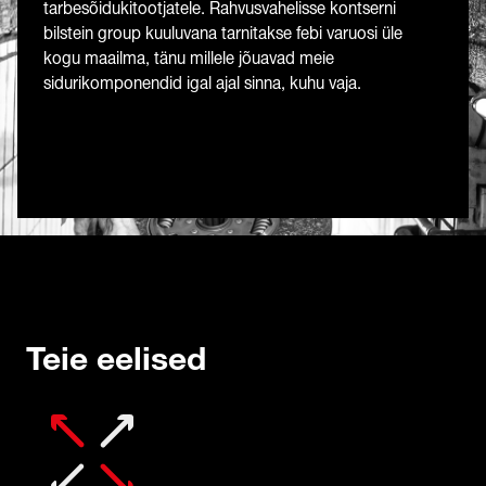
tarbesõidukitootjatele. Rahvusvahelisse kontserni
bilstein group kuuluvana tarnitakse febi varuosi üle
kogu maailma, tänu millele jõuavad meie
sidurikomponendid igal ajal sinna, kuhu vaja.
Teie eelised