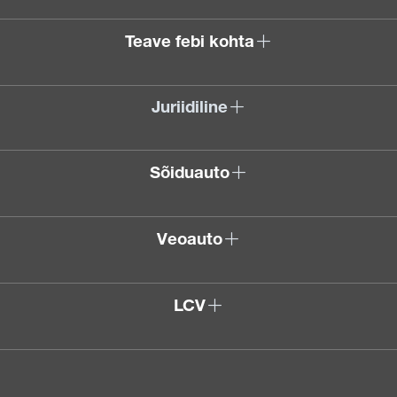
Teave febi kohta
Juriidiline
Sõiduauto
Veoauto
LCV