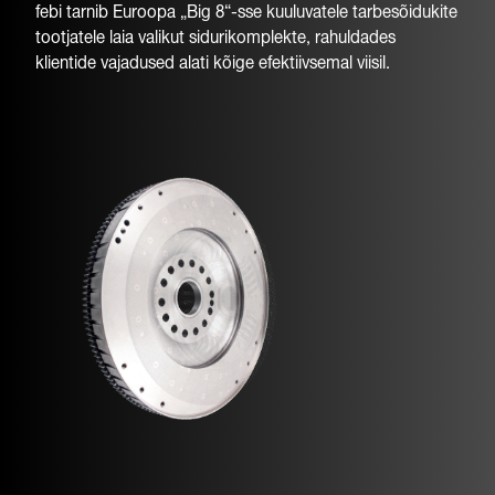
febi tarnib Euroopa „Big 8“-sse kuuluvatele tarbesõidukite
tootjatele laia valikut sidurikomplekte, rahuldades
klientide vajadused alati kõige efektiivsemal viisil.