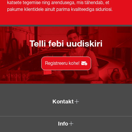
katsete tegemise ning arendusega, mis tähendab, et
pakume klientidele ainult parima kvaliteediga siduriosi.
Telli febi uudiskiri
Registreeru kohe!
Kontakt
Info