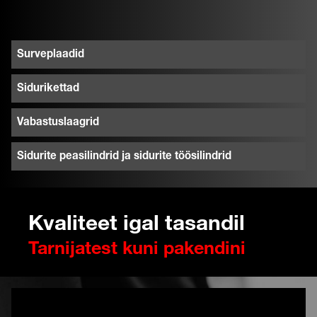
Surveplaadid
Sidurikettad
Vabastuslaagrid
Sidurite peasilindrid ja sidurite töösilindrid
Kvaliteet igal tasandil
Tarnijatest kuni pakendini