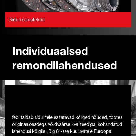
Sidurikomplektid
Individuaalsed
remondilahendused
febi täidab siduritele esitatavad kõrged nõuded, tootes
originaalosadega võrdväärse kvaliteediga, kohandatud
lahendusi kõigile „Big 8“-sse kuuluvatele Euroopa