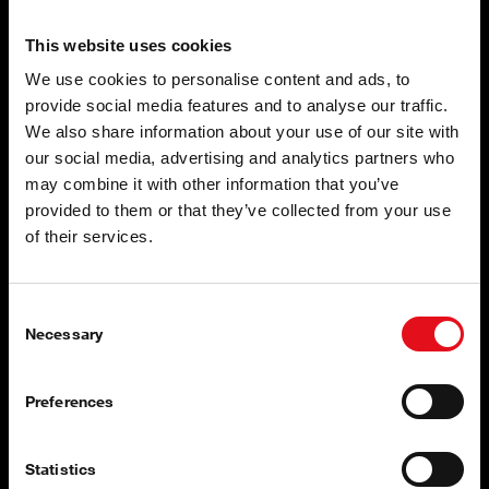
This website uses cookies
We use cookies to personalise content and ads, to
provide social media features and to analyse our traffic.
Põhjalikud katsetused meie
We also share information about your use of our site with
our social media, advertising and analytics partners who
ettevõttesiseses sidurite
may combine it with other information that you’ve
kompetentsikeskuses CLUTCH
provided to them or that they’ve collected from your use
COMPETENCE CENTRE
of their services.
Kontserni bilstein group oma CLUTCH COMPETENCE
CENTRE teeb järjepidevalt põhjalikke katseid kõigi febi
Consent
Trucki siduriosadega, et kõigil toodetel oleks ühtlane
Necessary
Selection
originaalosadega võrdväärne kvaliteet.
Preferences
Statistics