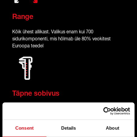
Range
Kõik ühest allikast. Valikus enam kui 700
sidurikomponenti, mis hõlmab üle 80% veokitest
Euroopa teedel
Täpne sobivus
Ülikeerukas seadmestik suudab teha keerukaid
koormus-, tee- ja kaliibrimiskatseid – kõik täiuslikuks
sobivuseks
Consent
Details
About