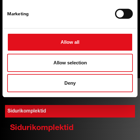
Dokumentatsioon
Marketing
Standardile ISO 2015:9001 vastav täielik
dokumentatsioon
Sertifitseeritud vastavalt standardile ISO 2011:50001
Allow all
Allow selection
Deny
Sortimendist valitud tooted
Sidurikomplektid
Sidurikomplektid