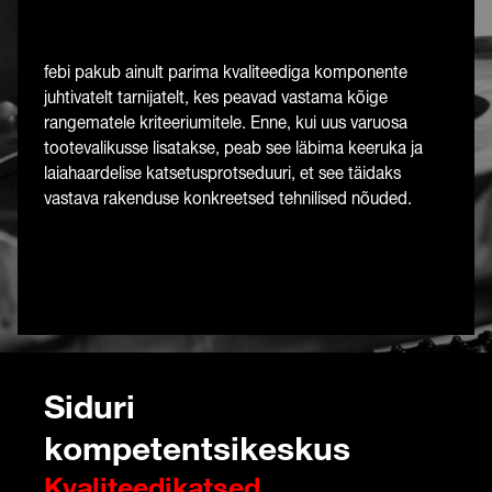
febi pakub ainult parima kvaliteediga komponente
juhtivatelt tarnijatelt, kes peavad vastama kõige
rangematele kriteeriumitele. Enne, kui uus varuosa
tootevalikusse lisatakse, peab see läbima keeruka ja
laiahaardelise katsetusprotseduuri, et see täidaks
vastava rakenduse konkreetsed tehnilised nõuded.
Siduri
kompetentsikeskus
Kvaliteedikatsed