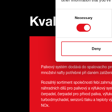
other information that you’ve
Consent
Kvalita od z
Selection
Necessary
Deny
Palivový systém dodává do spalovacího p
množství nafty potřebné při daném zatížení
Rozsáhlý sortiment společnosti febi zahrnu
náhradních dílů pro palivový a výfukový sy
čerpadel, čerpadel pro přívod paliva, výfuk
turbodmychadel, senzorů tlaku a teploty v
NOx.