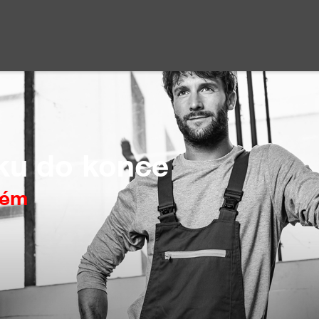
tku do konce
tém