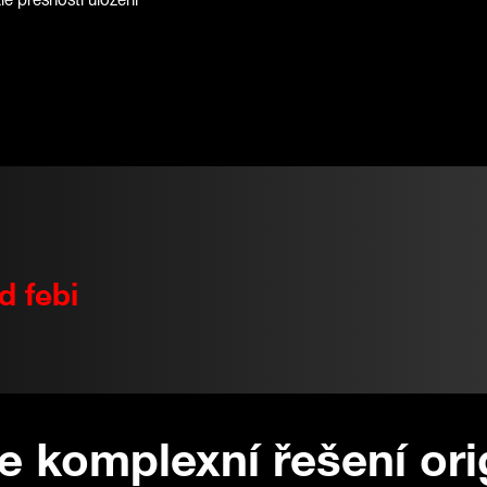
 febi
še komplexní řešení ori