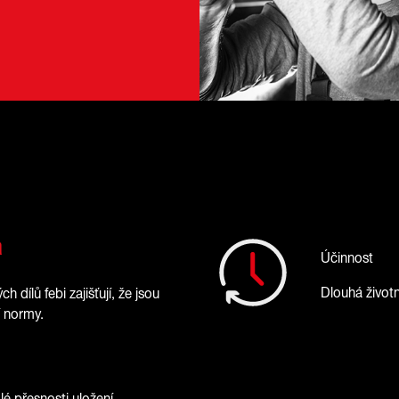
a
Účinnost
Dlouhá život
h dílů febi zajišťují, že jsou
 normy.
é přesnosti uložení