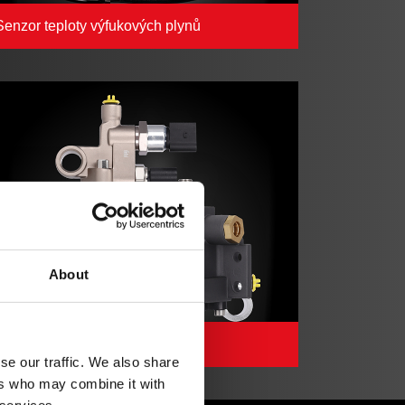
Senzor teploty výfukových plynů
About
®
Dávkovací moduly AdBlue
se our traffic. We also share
ers who may combine it with