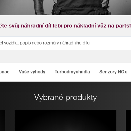
te svůj náhradní díl febi pro nákladní vůz na parts
konce
Vaše výhody
Turbodmychadla
Senzory NOx
Vybrané produkty