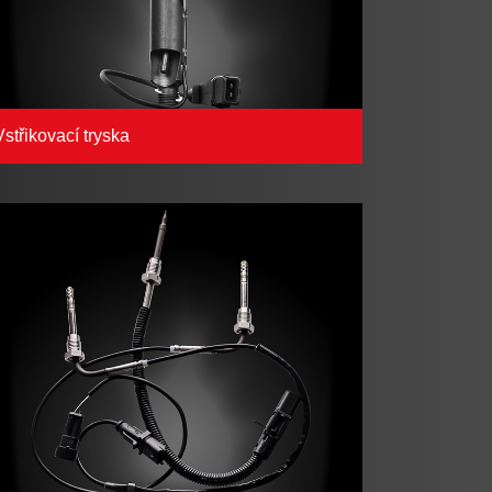
Vstřikovací tryska