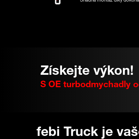
Získejte výkon!
S OE turbodmychadly od
febi Truck je va