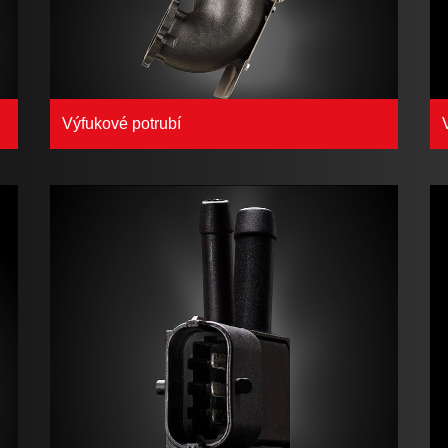
Výfukové potrubí