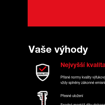
Vaše výhody
Nejvyšší kvalit
Přísné normy kvality výfukovýc
vždy splněny zákonné emisní
Přesné uložení
Snadná montáž díky dokonal