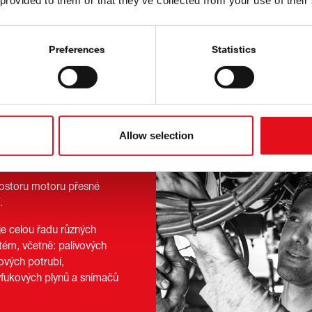
 provided to them or that they’ve collected from your use of their
ačátku do konce
Preferences
Statistics
Allow selection
rostoru motoru přesné
.
je celou řadu různých
stém, včetně: palivových
ových potrubí,
ýfukových plynů a snímačů