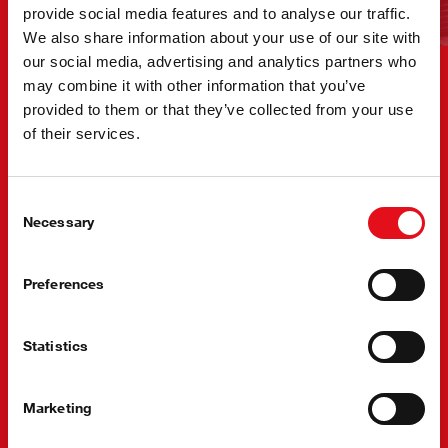
provide social media features and to analyse our traffic.
We also share information about your use of our site with
our social media, advertising and analytics partners who
may combine it with other information that you’ve
provided to them or that they’ve collected from your use
Zákazník je pro nás vždy v centru pozornosti, a proto
of their services.
nabízíme naše výrobky s řemenovým pohonem v různých
kombinacích, abychom našim zákazníkům poskytli tu
nejlepší možnou podporu.
Consent
Necessary
Můžete si vybrat ze tří různých možností:
Selection
Jednotlivé komponenty - pro optimalizaci prodejních
Preferences
příležitostí a nabídku oprav jednotlivých komponentů
Sada rozvodového řemene - pro ekonomické řešení
opravy nabízíme sady bez vodního čerpadla
Statistics
Sada rozvodového řemene s vodním čerpadlem - naše
doporučené řešení opravy. Obsahuje vodní čerpadlo a
všechny ostatní potřebné díly - vše v jedné krabici
Marketing