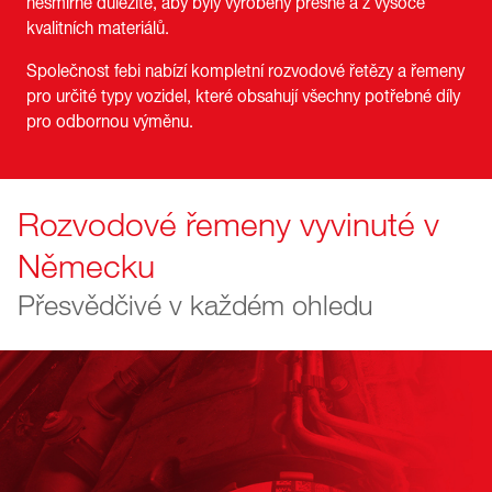
nesmírně důležité, aby byly vyrobeny přesně a z vysoce
kvalitních materiálů.
Společnost febi nabízí kompletní rozvodové řetězy a řemeny
pro určité typy vozidel, které obsahují všechny potřebné díly
pro odbornou výměnu.
Rozvodové řemeny vyvinuté v
Německu
Přesvědčivé v každém ohledu