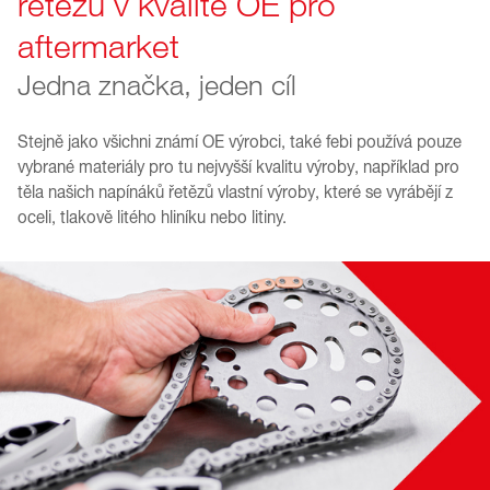
řetězu v kvalitě OE pro
aftermarket
Jedna značka, jeden cíl
Stejně jako všichni známí OE výrobci, také febi používá pouze
vybrané materiály pro tu nejvyšší kvalitu výroby, například pro
těla našich napínáků řetězů vlastní výroby, které se vyrábějí z
oceli, tlakově litého hliníku nebo litiny.