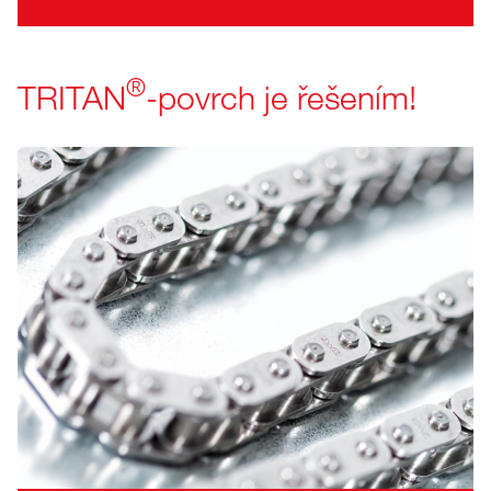
®
TRITAN
-povrch je řešením!