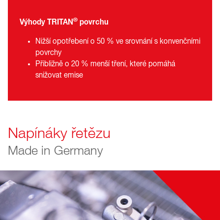
®
Výhody TRITAN
povrchu
Nižší opotřebení o 50 % ve srovnání s konvenčními
povrchy
Přibližně o 20 % menší tření, které pomáhá
snižovat emise
Napínáky řetězu
Made in Germany