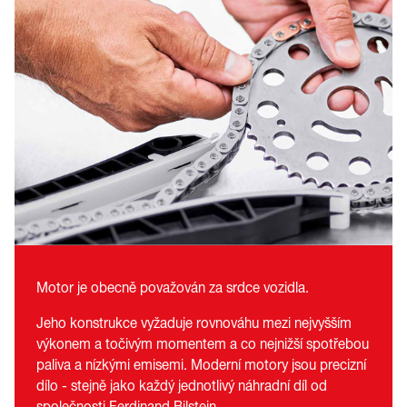
Motor je obecně považován za srdce vozidla.
Jeho konstrukce vyžaduje rovnováhu mezi nejvyšším
výkonem a točivým momentem a co nejnižší spotřebou
paliva a nízkými emisemi. Moderní motory jsou precizní
dílo - stejně jako každý jednotlivý náhradní díl od
společnosti Ferdinand Bilstein.