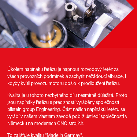
Úkolem napínáku řetězu je napnout rozvodový řetěz za
všech provozních podmínek a zachytit nežádoucí vibrace, i
kdyby kvůli provozu motoru došlo k prodloužení řetězu.
Kvalita je u tohoto nezbytného dílu nesmírně důležitá. Proto
jsou napínáky řetězu s precizností vyráběny společností
bilstein group Engineering. Část našich napínáků řetězu se
vyrábí v našem vlastním závodě poblíž ústředí společnosti v
Německu na moderních CNC strojích.
To zajišťuje kvalitu "Made in Germay".