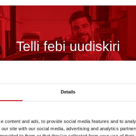
Telli febi uudiskiri
Registreeru kohe!
Details
e content and ads, to provide social media features and to analy
 our site with our social media, advertising and analytics partn
Teave febi kohta
 provided to them or that they’ve collected from your use of their