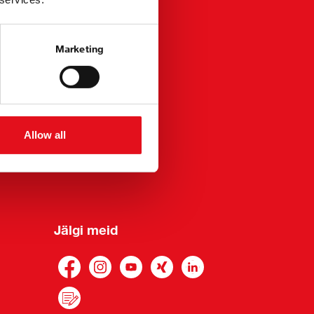
Õigusteave
Marketing
Andmekaitse avaldus
Tingimused
Vihjeplatvorm
Allow all
Jälgi meid