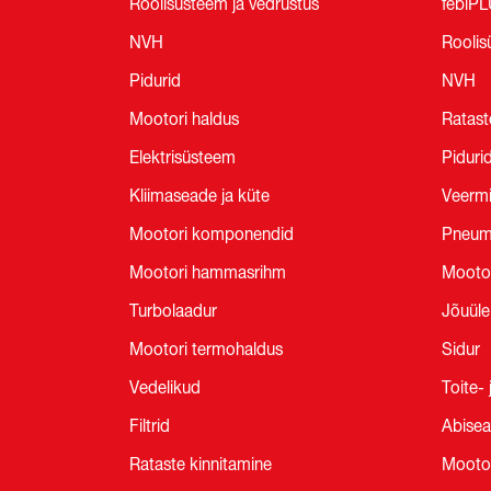
Roolisüsteem ja vedrustus
febiP
NVH
Roolis
Pidurid
NVH
Mootori haldus
Ratast
Elektrisüsteem
Piduri
Kliimaseade ja küte
Veermi
Mootori komponendid
Pneum
Mootori hammasrihm
Mooto
Turbolaadur
Jõuül
Mootori termohaldus
Sidur
Vedelikud
Toite-
Filtrid
Abise
Rataste kinnitamine
Mootor