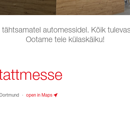
 tähtsamatel automessidel. Kõik tulevas
Ootame teie külaskäiku!
attmesse
Dortmund
·
open in Maps