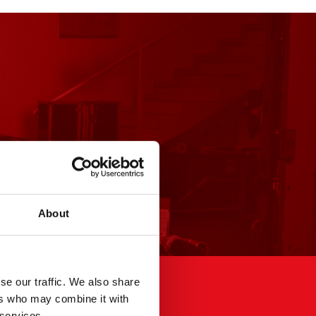
About
se our traffic. We also share
ers who may combine it with
Juriidiline
 services.