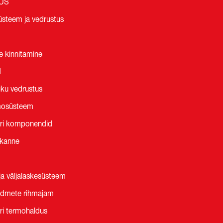
LUS
üsteem ja vedrustus
e kinnitamine
d
ku vedrustus
osüsteem
ri komponendid
ekanne
 ja väljalaskesüsteem
admete rihmajam
i termohaldus