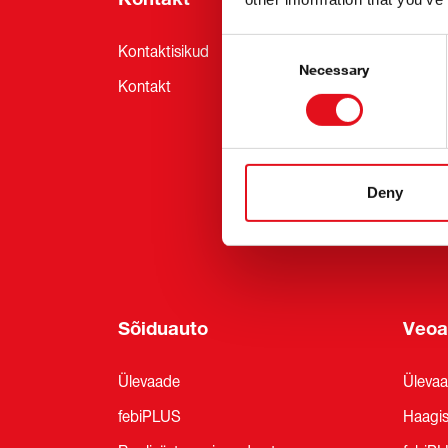
Consent
Kontaktisikud
Uudis
Selection
Necessary
Kontakt
Teenu
Uudisk
Messid
Jätkus
Deny
febi Pr
Sõiduauto
Veoa
Ülevaade
Üleva
febiPLUS
Haagi