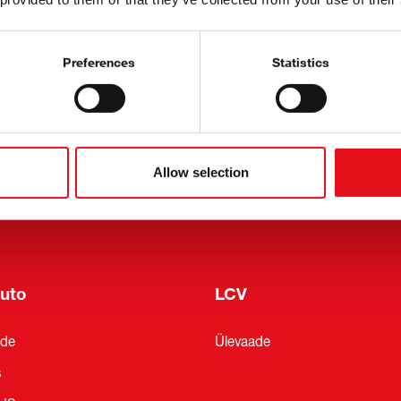
ed
Teave febi kohta
Preferences
Statistics
sed
Viited
irja vorm
Ajalugu
 ja kaubandusnäitused
uutlikkuss
Allow selection
oKit
uto
LCV
ade
Ülevaade
s