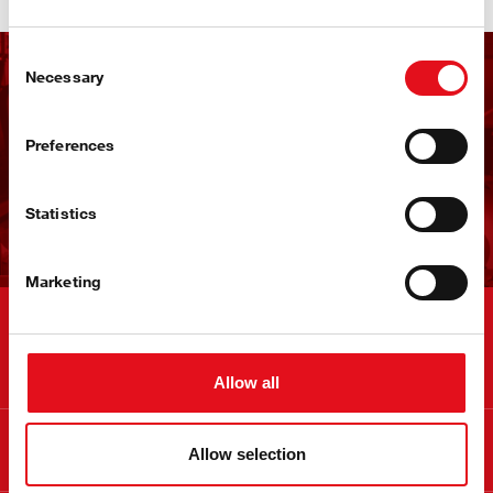
Consent
Necessary
Selection
Отримуйте розсилку
новин від febi
Preferences
Підпишіться вже зараз!
Statistics
Marketing
Контакти
Allow all
Інформація
Allow selection