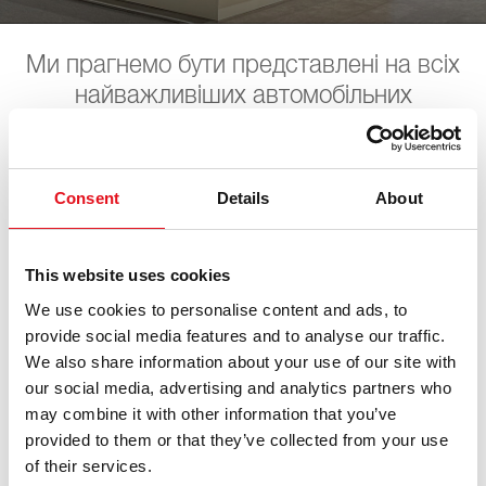
Ми прагнемо бути представлені на всіх
найважливіших автомобільних
виставках. Тут ви можете знайти
інформацію стосовно дат майбутніх
подій. Будемо чекати на ваш візит.
Consent
Details
About
This website uses cookies
WM SE Werkstattmesse
We use cookies to personalise content and ads, to
provide social media features and to analyse our traffic.
04. вересня 2026 - 06. вересня 2026
·
Dortmund
·
We also share information about your use of our site with
open in Maps
our social media, advertising and analytics partners who
may combine it with other information that you’ve
provided to them or that they’ve collected from your use
of their services.