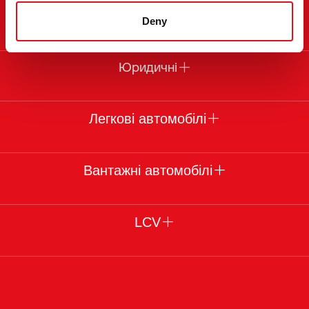
Про febi
Deny
Юридичні
Легкові автомобілі
Вантажні автомобілі
LCV