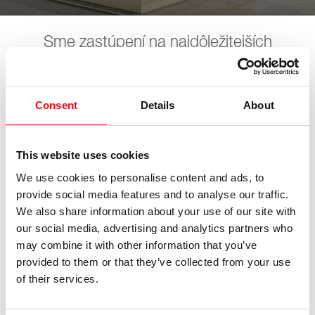
Sme zastúpení na najdôležitejších
automobilových veľtrhoch. Všetky
nadchádzajúce akcie nájdete tu. Tešíme
sa na vašu návštevu.
Consent
Details
About
This website uses cookies
SAS Show
We use cookies to personalise content and ads, to
provide social media features and to analyse our traffic.
We also share information about your use of our site with
27. augusta 2026 - 29. augusta 2026
·
Bern
·
open in
Maps
our social media, advertising and analytics partners who
may combine it with other information that you’ve
provided to them or that they’ve collected from your use
of their services.