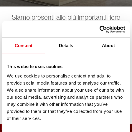
Siamo presenti alle più importanti fiere
automobilistiche. Qui trovate tutte le
prossime date. Aspettiamo la vostra visita!
Consent
Details
About
SAS Show
This website uses cookies
We use cookies to personalise content and ads, to
27. agosto 2026 - 29. agosto 2026
·
Bern
·
open in
provide social media features and to analyse our traffic.
Maps
We also share information about your use of our site with
our social media, advertising and analytics partners who
may combine it with other information that you’ve
provided to them or that they’ve collected from your use
of their services.