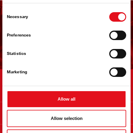
Consent
Ontvang de febi
Necessary
Selection
nieuwsbrief
Preferences
Nu aanmelden!
Statistics
Marketing
Contact
Allow all
Info
Allow selection
Over febi