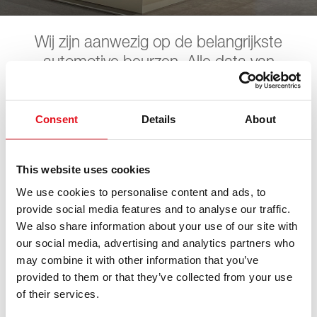
Wij zijn aanwezig op de belangrijkste
automotive beurzen. Alle data van
toekomstige beurzen vindt u hier. Wij
hopen u daar te ontmoeten.
Consent
Details
About
SAS Show
This website uses cookies
We use cookies to personalise content and ads, to
provide social media features and to analyse our traffic.
27. augustus 2026 - 29. augustus 2026
·
Bern
·
open in
We also share information about your use of our site with
Maps
our social media, advertising and analytics partners who
may combine it with other information that you’ve
provided to them or that they’ve collected from your use
of their services.