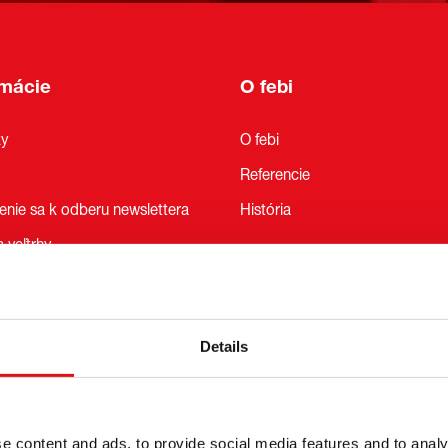
rmácie
O febi
ky
O febi
Referencie
senie sa k odberu newslettera
História
 veľtrhy
eľnosť
oKit
Details
adné vozy
LCV
e content and ads, to provide social media features and to analy