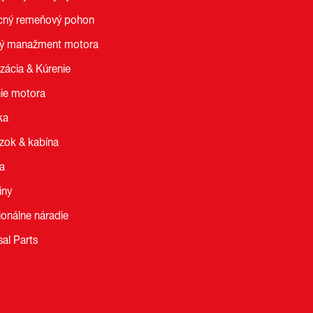
ný remeňový pohon
ný manažment motora
izácia & Kúrenie
ie motora
ka
zok & kabína
ia
iny
ionálne náradie
sal Parts