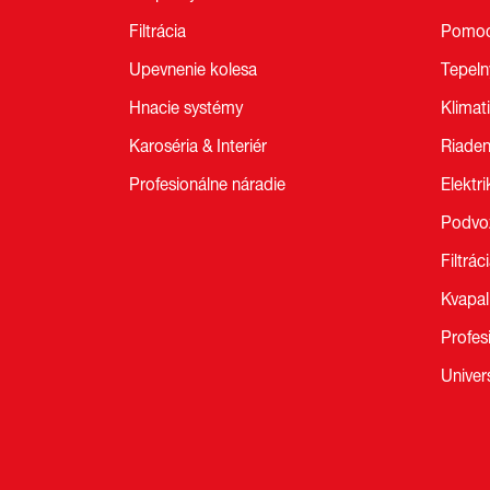
Filtrácia
Pomoc
Upevnenie kolesa
Tepel
Hnacie systémy
Klimat
Karoséria & Interiér
Riaden
Profesionálne náradie
Elektri
Podvo
Filtrác
Kvapal
Profes
Univer