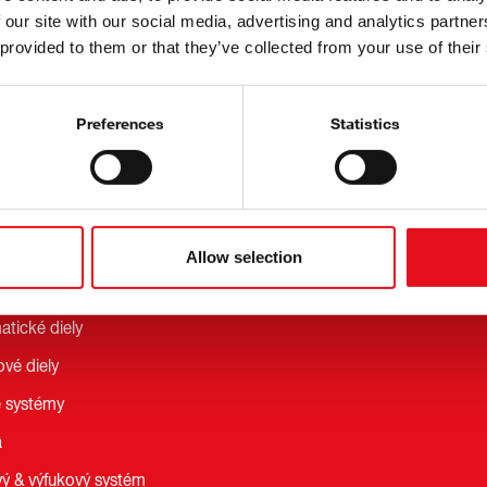
 our site with our social media, advertising and analytics partn
d
Prehľad
 provided to them or that they’ve collected from your use of their
LUS
Preferences
Statistics
ie & Zavesenie
nie kolesa
Allow selection
ženie podvozku
tické diely
vé diely
 systémy
a
vý & výfukový systém