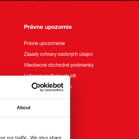
Právne upozornie
Právne upozornenie
Zásady ochrany osobných údajov
Všeobecné obchodné podmienky
Lieferantenselbstauskunft
Whistleblower Platform
About
Sledujte nás
se our traffic. We also share