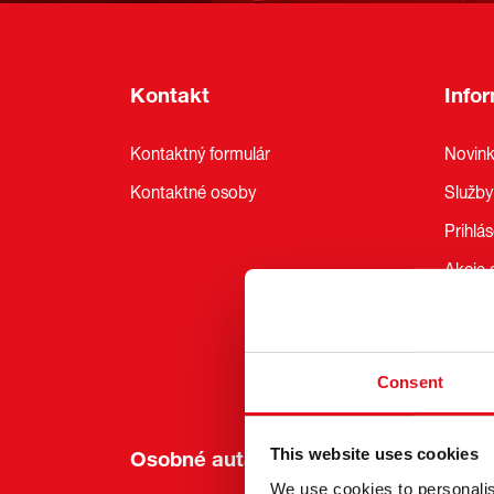
Kontakt
Info
Kontaktný formulár
Novin
Kontaktné osoby
Služby
Prihlá
Akcie a
Udržat
febi Pr
Consent
This website uses cookies
Osobné autá
Nákl
We use cookies to personalis