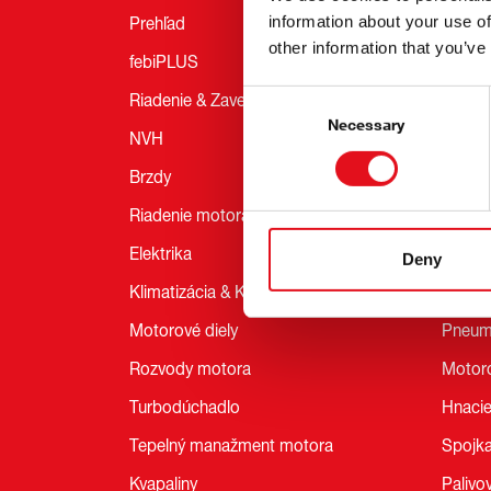
information about your use of
Prehľad
Prehľa
other information that you’ve
febiPLUS
Príves
Consent
Riadenie & Zavesenie
febiP
Selection
Necessary
NVH
Riaden
Brzdy
NVH
Riadenie motora
Upevne
Elektrika
Brzdy
Deny
Klimatizácia & Kúrenie
Odpru
Motorové diely
Pneuma
Rozvody motora
Motoro
Turbodúchadlo
Hnacie
Tepelný manažment motora
Spojk
Kvapaliny
Palivo