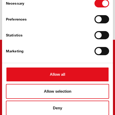
Necessary
Selection
Stay Cool
Preferences
s febi Klimatizácia
Statistics
Marketing
Allow all
Allow selection
Deny