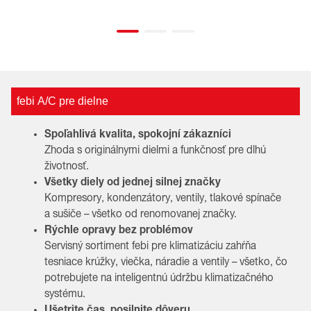
febi A/C pre dielne
Spoľahlivá kvalita, spokojní zákazníci
Zhoda s originálnymi dielmi a funkčnosť pre dlhú
životnosť.
Všetky diely od jednej silnej značky
Kompresory, kondenzátory, ventily, tlakové spínače
a sušiče – všetko od renomovanej značky.
Rýchle opravy bez problémov
Servisný sortiment febi pre klimatizáciu zahŕňa
tesniace krúžky, viečka, náradie a ventily – všetko, čo
potrebujete na inteligentnú údržbu klimatizačného
systému.
Ušetrite čas, posilnite dôveru