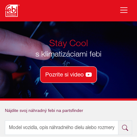
Prejsť na hlavný obsah
Stay Cool
s klimatizáciami febi
Pozrite si video
Nájdite svoj náhradný febi na partsfinder