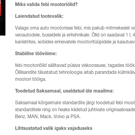
Miks valida febi mootoriõlid?
Laiendatud tootevalik:
Valage oma auto mootorisse febi, mis pakub mitmekesist vali
veoautodele, bussidele ja eritehnikale. Õlid on saadaval 1 l, 4 l 
kanistrites, sobides erinevatele mootoritüüpidele ja kasutusvi
Stabiilne töövõime:
febi mootoriõlid säilitavad püsiva viskoossuse, tagades tö
Õlilisandite täiustatud tehnoloogia aitab parandada külmkäi
mootori tööiga.
Toodetud Saksamaal, usaldatud üle maailma:
Saksamaal kõrgeimate standardite järgi toodetud febi moot
standarditele ning on heaks kiidetud juhtivate originaalosa
Benz, MAN, Mack, Volvo ja PSA.
Lihtsustatud valik igaks vajaduseks