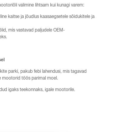
mootoriõli valimine lihtsam kui kunagi varem:
ine kaitse ja jõudlus kaasaegsetele sõidukitele ja
õlid, mis vastavad paljudele OEM-
eks.
sel
kite parki, pakub febi lahendusi, mis tagavad
te mootorid töös parimal moel.
odud igaks teekonnaks, igale mootorile.