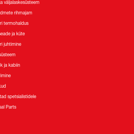
 ja väljalaskesüsteem
admete rihmajam
i termohaldus
seade ja küte
i juhtimine
isüsteem
k ja kabiin
rimine
kud
tad spetsialistidele
sal Parts