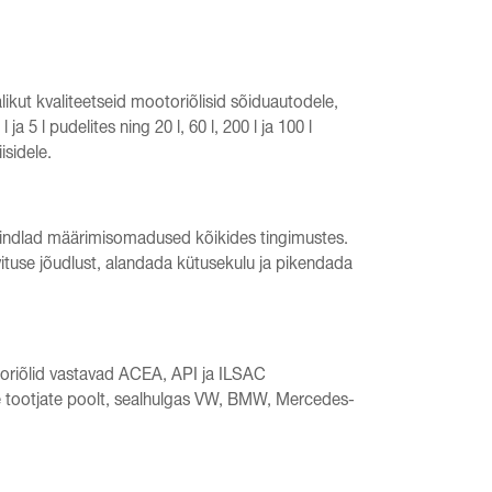
kut kvaliteetseid mootoriõlisid sõiduautodele,
ja 5 l pudelites ning 20 l, 60 l, 200 l ja 100 l
isidele.
ökindlad määrimisomadused kõikides tingimustes.
vituse jõudlust, alandada kütusekulu ja pikendada
oriõlid vastavad ACEA, API ja ILSAC
de tootjate poolt, sealhulgas VW, BMW, Mercedes-