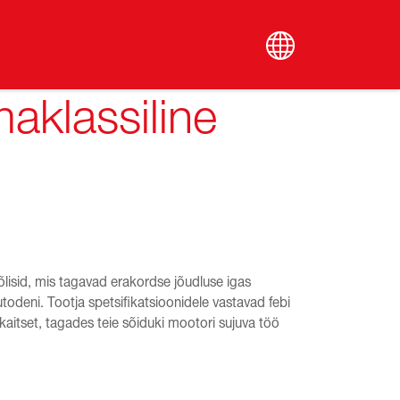
aklassiline
isid, mis tagavad erakordse jõudluse igas
todeni. Tootja spetsifikatsioonidele vastavad febi
kaitset, tagades teie sõiduki mootori sujuva töö