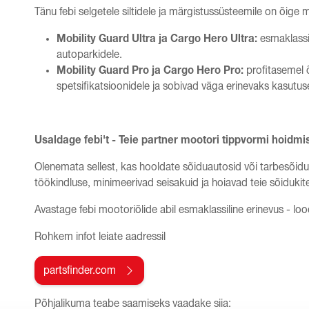
Tänu febi selgetele siltidele ja märgistussüsteemile on õige 
Mobility Guard Ultra ja Cargo Hero Ultra:
esmaklassil
autoparkidele.
Mobility Guard Pro ja Cargo Hero Pro:
profitasemel 
spetsifikatsioonidele ja sobivad väga erinevaks kasutus
Usaldage febi't - Teie partner mootori tippvormi hoidmi
Olenemata sellest, kas hooldate sõiduautosid või tarbesõidu
töökindluse, minimeerivad seisakuid ja hoiavad teie sõiduki
Avastage febi mootoriõlide abil esmaklassiline erinevus - lo
Rohkem infot leiate aadressil
partsfinder.com
Põhjalikuma teabe saamiseks vaadake siia: