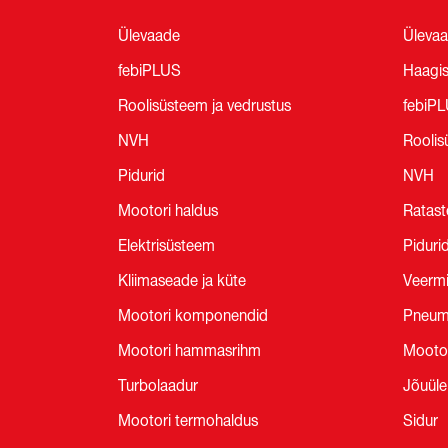
Ülevaade
Üleva
febiPLUS
Haagi
Roolisüsteem ja vedrustus
febiP
NVH
Roolis
Pidurid
NVH
Mootori haldus
Ratast
Elektrisüsteem
Piduri
Kliimaseade ja küte
Veermi
Mootori komponendid
Pneum
Mootori hammasrihm
Mooto
Turbolaadur
Jõuül
Mootori termohaldus
Sidur