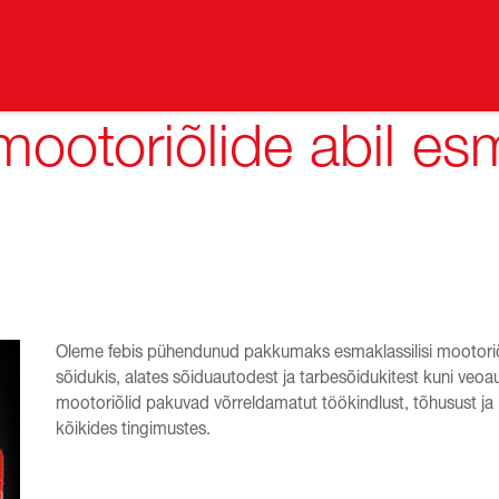
mootoriõlide abil esm
Oleme febis pühendunud pakkumaks esmaklassilisi mootoriõl
sõidukis, alates sõiduautodest ja tarbesõidukitest kuni veoau
mootoriõlid pakuvad võrreldamatut töökindlust, tõhusust ja 
kõikides tingimustes.