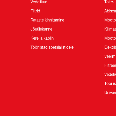
Vedelikud
Toite-
Filtrid
Abise
Rataste kinnitamine
Mootor
Jõuülekanne
Kliima
Kere ja kabiin
Mootor
Tööriistad spetsialistidele
Elektr
Veermi
Filtree
Vedeli
Tööriis
Univer