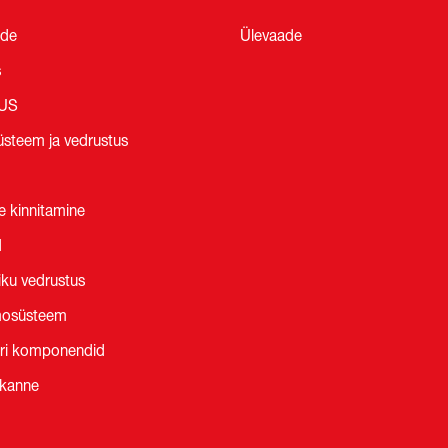
ade
Ülevaade
s
LUS
üsteem ja vedrustus
e kinnitamine
d
ku vedrustus
osüsteem
ri komponendid
ekanne