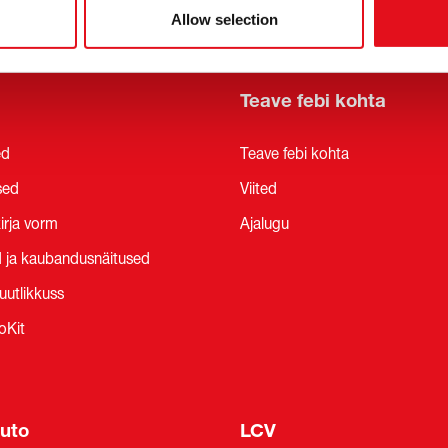
Allow selection
Teave febi kohta
ed
Teave febi kohta
sed
Viited
irja vorm
Ajalugu
 ja kaubandusnäitused
uutlikkuss
oKit
uto
LCV