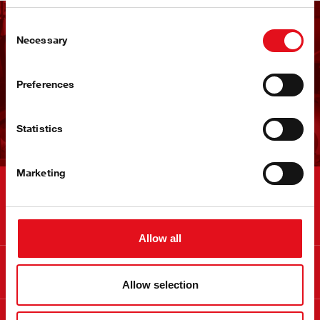
Consent
Obțineți buletinul
Necessary
Selection
informativ febi
Preferences
Abonați-vă acum!
Statistics
Marketing
Contact
Allow all
Info
Allow selection
Despre febi