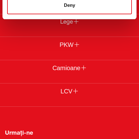
Deny
Lege
PKW
Camioane
LCV
Urmați-ne