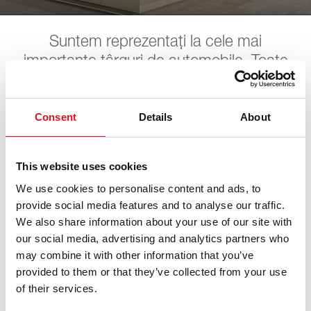
Suntem reprezentați la cele mai
importante târguri de automobile. Toate
datele viitoare pot fi găsite aici. Așteptăm
cu nerăbdare vizita dumneavoastră.
Consent
Details
About
WM SE Werkstattmesse
This website uses cookies
We use cookies to personalise content and ads, to
provide social media features and to analyse our traffic.
16. octombrie 2026 - 18. octombrie 2026
·
München
·
We also share information about your use of our site with
open in Maps
our social media, advertising and analytics partners who
may combine it with other information that you’ve
provided to them or that they’ve collected from your use
of their services.