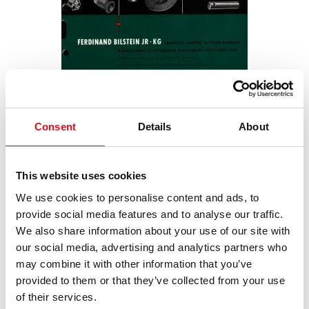
Consent
Details
About
Astăzi, febi distribuie peste 64.000 de soluții de reparații pentru
autoturisme, vehicule comerciale ușoare (LCV) și camioane cu
This website uses cookies
sprijinul a celor 23 de filiale din întreaga lume.
We use cookies to personalise content and ads, to
provide social media features and to analyse our traffic.
Din 2012, febi face parte din bilstein group, care ancorează
We also share information about your use of our site with
sub umbrela sa puternică și mărcile SWAG și Blue Print.
our social media, advertising and analytics partners who
may combine it with other information that you’ve
provided to them or that they’ve collected from your use
of their services.