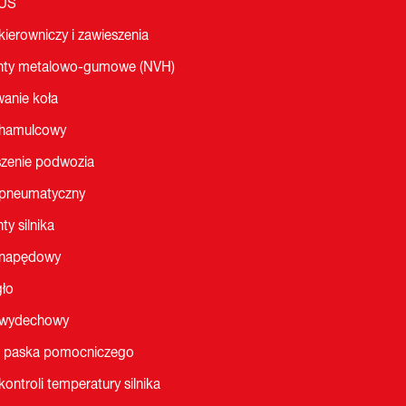
LUS
kierowniczy i zawieszenia
nty metalowo-gumowe (NVH)
anie koła
 hamulcowy
zenie podwozia
 pneumatyczny
ty silnika
 napędowy
ło
 wydechowy
 paska pomocniczego
kontroli temperatury silnika