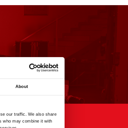
About
se our traffic. We also share
ers who may combine it with
Kwestie prawne
 services.