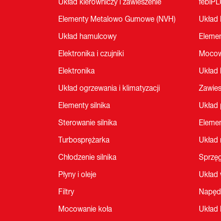
Układ kierowniczy i zawieszenie
febiP
Elementy Metalowo Gumowe (NVH)
Układ 
Układ hamulcowy
Eleme
Elektronika i czujniki
Mocow
Elektronika
Układ
Układ ogrzewania i klimatyzacji
Zawies
Elementy silnika
Układ
Sterowanie silnika
Elemen
Turbosprężarka
Układ
Chłodzenie silnika
Sprzęg
Płyny i oleje
Układ
Filtry
Napęd
Mocowanie koła
Układ 