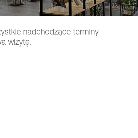
zystkie nadchodzące terminy
a wizytę.