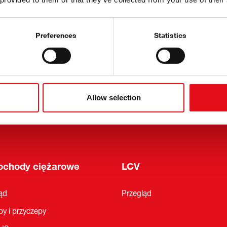
ności
O febi
Preferences
Statistics
Referencje
tter
Historia
i wystawy
oważony rozwój
Allow selection
oKit
chody ciężarowe
LCV
ąd
Przegląd
y i przyczepy