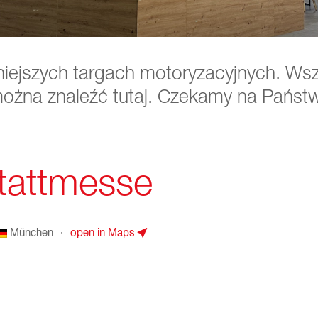
iejszych targach motoryzacyjnych. Ws
ożna znaleźć tutaj. Czekamy na Państw
attmesse
München
·
open in Maps