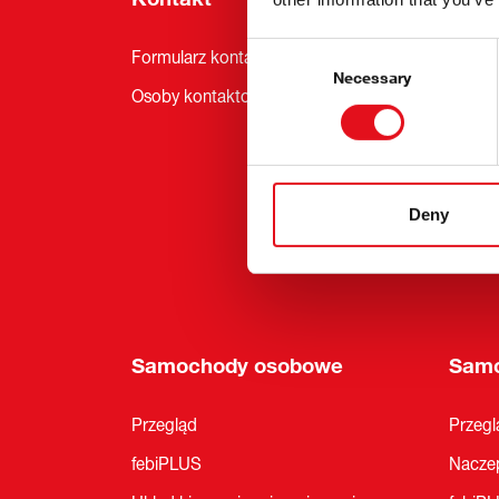
Consent
Formularz kontaktowy
Aktual
Selection
Necessary
Osoby kontaktowe
Usługi
Newsle
Targi 
Zrówn
Deny
febi Pr
Samochody osobowe
Samo
Przegląd
Przegl
febiPLUS
Naczep