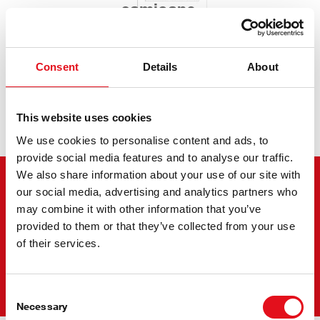
Articole pentru
camioane.
Consent
Details
About
De la Haos la Armonie
This website uses cookies
We use cookies to personalise content and ads, to
provide social media features and to analyse our traffic.
We also share information about your use of our site with
our social media, advertising and analytics partners who
may combine it with other information that you’ve
Un singur brand. O singură
provided to them or that they’ve collected from your use
soluție.
of their services.
Mai puțină complexitate în
Consent
aprovizionarea din jurul roții.
Necessary
Selection