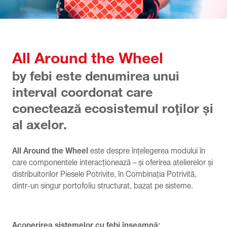
All Around the Wheel
by febi este denumirea unui
interval coordonat care
conectează ecosistemul roților și
al axelor.
All Around the Wheel
este despre înțelegerea modului în
care componentele interacționează – și oferirea atelierelor și
distribuitorilor Piesele Potrivite, în Combinația Potrivită,
dintr-un singur portofoliu structurat, bazat pe sisteme.
Acoperirea sistemelor cu febi înseamnă: