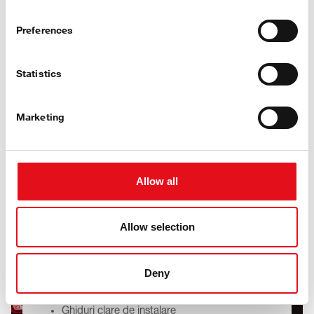
Preferences
Beneficii
Statistics
Marketing
Construit pentru Viața Reală
de Atelier
Allow all
Reparațiile reale ating adesea mai multe categorii
de produse - ce ușurare să le găsești pe toate de
la un singur brand de încredere, toate la calitate
Allow selection
similară OE.
O singură soluție pentru repararea roților și a
Deny
axelor
Componente cu potrivire precisă
Reducerea efortului de aprovizionare și mai