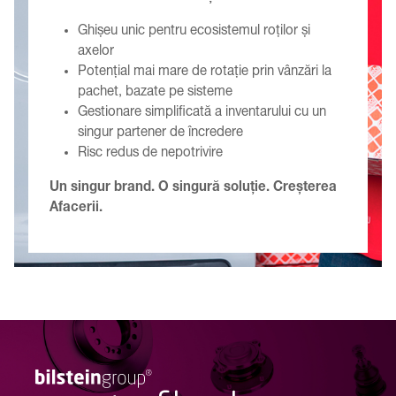
ușoare.
All Around the Wheel susține:
Ghișeu unic pentru ecosistemul roților și
axelor
Potențial mai mare de rotație prin vânzări la
pachet, bazate pe sisteme
Gestionare simplificată a inventarului cu un
singur partener de încredere
Risc redus de nepotrivire
Un singur brand. O singură soluție. Creșterea
Afacerii.