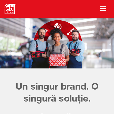
Treci la conținutul principal
Un singur brand. O
singură soluție.