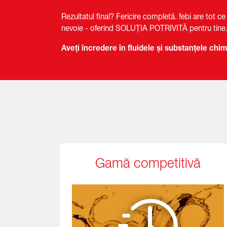
Rezultatul final? Fericire completă. febi are tot ce 
nevoie - oferind SOLUȚIA POTRIVITĂ pentru tine
Aveți încredere în fluidele și substanțele chim
Gamă competitivă