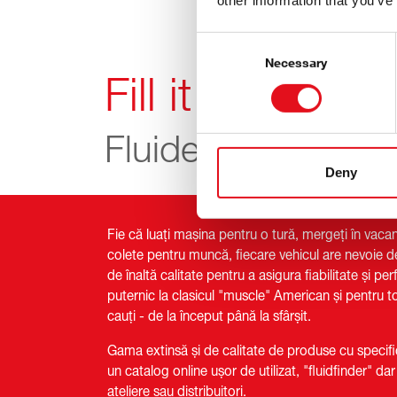
other information that you’ve
Consent
Selection
Necessary
Fill it Up!
Fluide febi
Deny
Fie că luați mașina pentru o tură, mergeți în vacanț
colete pentru muncă, fiecare vehicul are nevoie de
de înaltă calitate pentru a asigura fiabilitate și 
puternic la clasicul "muscle" American și pentru to
cauți - de la început până la sfârșit.
Gama extinsă și de calitate de produse cu specif
un catalog online ușor de utilizat, "fluidfinder" dar
ateliere sau distribuitori.