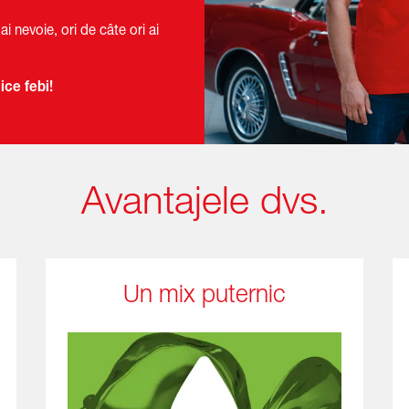
ai nevoie, ori de câte ori ai
.
ice febi!
Avantajele dvs.
Un mix puternic