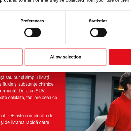
 provided to them or that they’ve collected from your use of their
Preferences
Statistics
Allow selection
ă sau pur și simplu livrați
 fluide și substanțe chimice
performanță. De la un SUV
ate celelalte, febi are ceea ce
icații OE este completată de
 și de livrarea rapidă către