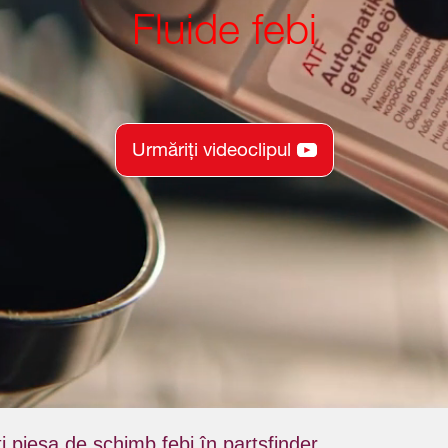
Fluide febi
Urmăriți videoclipul
i piesa de schimb febi în partsfinder