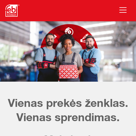
Pereiti prie pagrindinio turinio
Vienas prekės ženklas.
Vienas sprendimas.