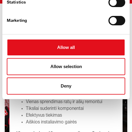
Statistics
Privalumai
Marketing
Sukurta tikram remonto
Allow all
dirbtuvių gyvenimui
Allow selection
Realus remontas dažnai liečia kelias gaminių
kategorijas – koks palengvėjimas rasti juos visus iš
vieno patikimo prekės ženklo, visi jie atitinka OE
Deny
kokybę.
Vienas sprendimas ratų ir ašių remontui
Tiksliai suderinti komponentai
Efektyvus tiekimas
Aiškios instaliavimo gairės