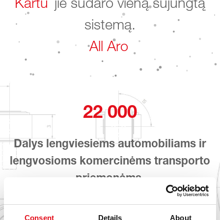
Kartu
jie sudaro vieną sujungtą
sistemą.
All Around the W
22 000
Dalys lengviesiems automobiliams ir
lengvosioms komercinėms transporto
priemonėms.
Consent
Details
About