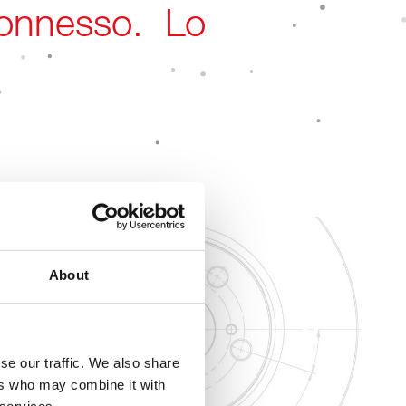
.
6.000
li per Autocarri
About
se our traffic. We also share
ers who may combine it with