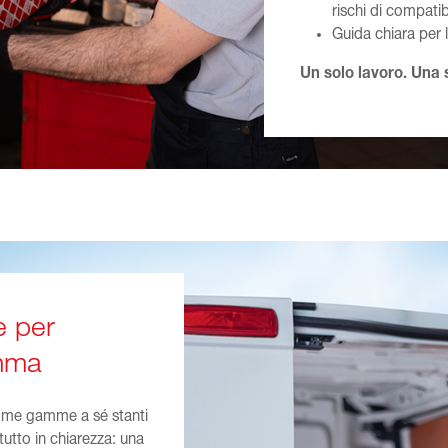
e per
amma
come gamme a sé stanti
utto in chiarezza: una
oni più fluide.
a delle ruote e degli