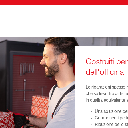
Costruiti per
dell'officina
Le riparazioni spesso 
che sollievo trovarle t
in qualità equivalente a
Una soluzione per 
Componenti perfe
Riduzione dello s
rischi di compatibi
Guida chiara per l
Un solo lavoro. Una s