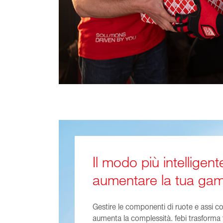
Il modo più intelligent
aumentare la tua g
Gestire le componenti di ruote e assi 
aumenta la complessità. febi trasforma t
soluzione, un marchio affidabile, operazi
Supporti All Around the Wheel:
Soluzione completa per l'ecosistem
assi