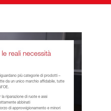
 le reali necessità
riguardano più categorie di prodotti –
utte da un unico marchio affidabile, tutte
ll'OE.
la riparazione di ruote e assi
ttamente abbinati
forzo di approvvigionamento e minori
lità
'installazione
oluzione. Risultati migliori.