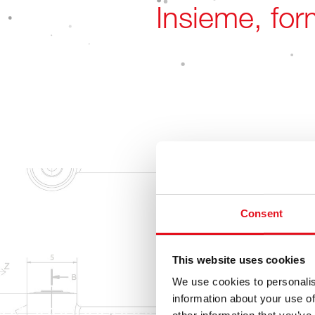
22.00
Articoli per Aut
Consent
This website uses cookies
We use cookies to personalis
Dal Caos all'Armo
information about your use of